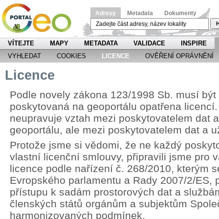
Adresy
Metadata
Dokumenty
H
VÍTEJTE
MAPY
METADATA
VALIDACE
INSPIRE
VYHLEDAT
COOKIES
LICENCE
OVĚŘENÍ OPRÁVNĚNÍ
Licence
Podle novely zákona 123/1998 Sb. musí být
poskytovaná na geoportálu opatřena licencí.
neupravuje vztah mezi poskytovatelem dat 
geoportálu, ale mezi poskytovatelem dat a u
Protože jsme si vědomi, že ne každý poskyt
vlastní licenční smlouvy, připravili jsme pr
licence podle nařízení č. 268/2010, kterým 
Evropského parlamentu a Rady 2007/2/ES, p
přístupu k sadám prostorových dat a službá
členských států orgánům a subjektům Spole
harmonizovaných podmínek.