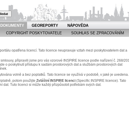
ledat
DOKUMENTY
GEOREPORTY
NÁPOVĚDA
COPYRIGHT POSKYTOVATELE
SOUHLAS SE ZPRACOVÁNÍM
rtálu opatřena licencí. Tato licence neupravuje vztah mezi poskytovatelem dat a
 smlouvy, připravili jsme pro vás vzorové INSPIRE licence podle nařízení č. 268/20
e o poskytnutí přístupu k sadám prostorových dat a službám prostorových dat
ínek.
ytována volně a bez poplatků. Tato licence se využívá v podobě, v jaké je uvedena.
zplatně, potom použijte
Zvláštní INSPIRE licenci
(Specific INSPIRE licence). Tato
ní dat. Tuto licenci si může každý přizpůsobit potřebám svých dat.