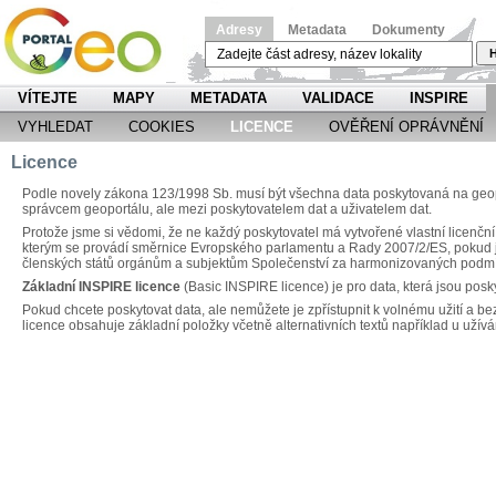
Adresy
Metadata
Dokumenty
H
VÍTEJTE
MAPY
METADATA
VALIDACE
INSPIRE
VYHLEDAT
COOKIES
LICENCE
OVĚŘENÍ OPRÁVNĚNÍ
Licence
Podle novely zákona 123/1998 Sb. musí být všechna data poskytovaná na geopo
správcem geoportálu, ale mezi poskytovatelem dat a uživatelem dat.
Protože jsme si vědomi, že ne každý poskytovatel má vytvořené vlastní licenční
kterým se provádí směrnice Evropského parlamentu a Rady 2007/2/ES, pokud jd
členských států orgánům a subjektům Společenství za harmonizovaných podm
Základní INSPIRE licence
(Basic INSPIRE licence) je pro data, která jsou posk
Pokud chcete poskytovat data, ale nemůžete je zpřístupnit k volnému užití a be
licence obsahuje základní položky včetně alternativních textů například u užívá