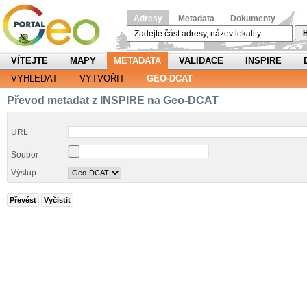
Adresy
Metadata
Dokumenty
H
VÍTEJTE
MAPY
METADATA
VALIDACE
INSPIRE
VYHLEDAT
VYTVOŘIT
GEO-DCAT
Převod metadat z INSPIRE na Geo-DCAT
URL
Soubor
Výstup