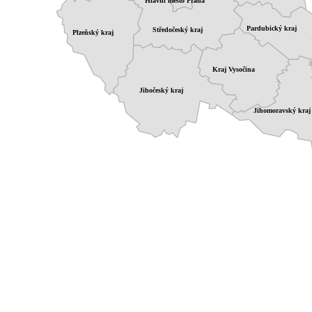
Hlavní město Praha
Pardubický kraj
Středočeský kraj
Plzeňský kraj
Kraj Vysočina
Jihočeský kraj
Jihomoravský kraj