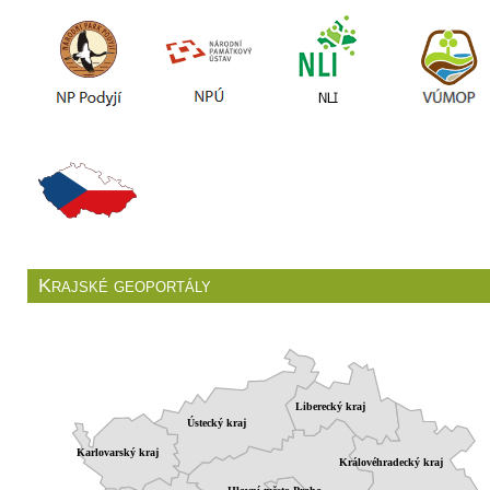
Krajské geoportály
Liberecký kraj
Ústecký kraj
Karlovarský kraj
Královéhradecký kraj