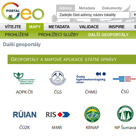
Adresy
Metadata
Dokumenty
H
VÍTEJTE
MAPY
METADATA
VALIDACE
INSPIRE
PROHLÍŽENÍ
PROHLÍŽECÍ SLUŽBY
DALŠÍ GEOPORTÁLY
Další geoportály
Geoportály a mapové aplikace státní správy