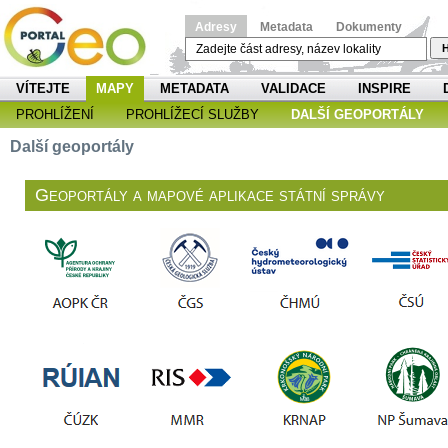
Adresy
Metadata
Dokumenty
H
VÍTEJTE
MAPY
METADATA
VALIDACE
INSPIRE
PROHLÍŽENÍ
PROHLÍŽECÍ SLUŽBY
DALŠÍ GEOPORTÁLY
Další geoportály
Geoportály a mapové aplikace státní správy