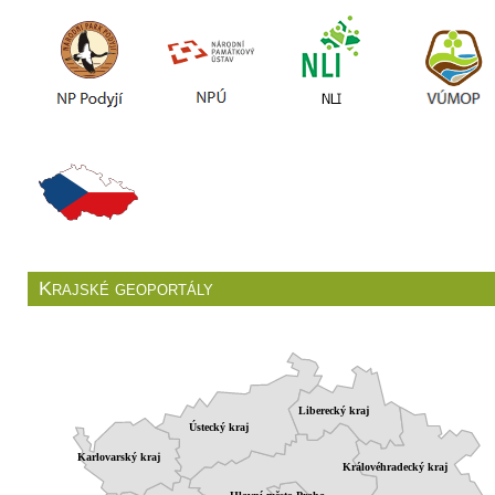
Krajské geoportály
Liberecký kraj
Ústecký kraj
Karlovarský kraj
Královéhradecký kraj