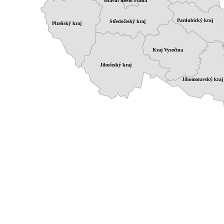
Hlavní město Praha
Pardubický kraj
Středočeský kraj
Plzeňský kraj
Kraj Vysočina
Jihočeský kraj
Jihomoravský kraj