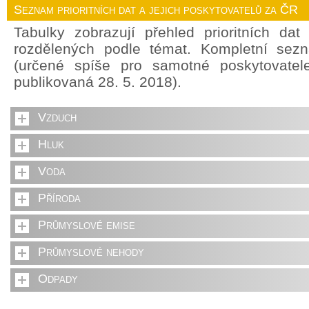
Seznam prioritních dat a jejich poskytovatelů za ČR
Tabulky zobrazují přehled prioritních da
rozdělených podle témat. Kompletní sez
(určené spíše pro samotné poskytovate
publikovaná 28. 5. 2018).
Vzduch
Hluk
Voda
Příroda
Průmyslové emise
Průmyslové nehody
Odpady