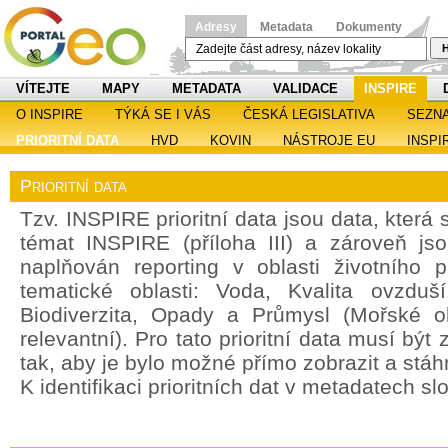
Adresy
Metadata
Dokumenty
H
VÍTEJTE
MAPY
METADATA
VALIDACE
INSPIRE
O INSPIRE
TÝKÁ SE I VÁS
ČESKÁ LEGISLATIVA
SEZN
PRIORITNÍ DATA
HVD
KOVIN
NÁSTROJE EU
INSPI
Prioritní data
Tzv. INSPIRE prioritní data jsou data, která
témat INSPIRE (příloha III) a zároveň jso
naplňován reporting v oblasti životního 
tematické oblasti: Voda, Kvalita ovzdu
Biodiverzita, Opady a Průmysl (Mořské o
relevantní). Pro tato prioritní data musí bý
tak, aby je bylo možné přímo zobrazit a stáh
K identifikaci prioritních dat v metadatech sl