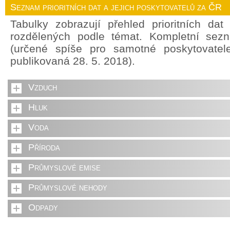
Seznam prioritních dat a jejich poskytovatelů za ČR
Tabulky zobrazují přehled prioritních da
rozdělených podle témat. Kompletní sez
(určené spíše pro samotné poskytovate
publikovaná 28. 5. 2018).
Vzduch
Hluk
Voda
Příroda
Průmyslové emise
Průmyslové nehody
Odpady