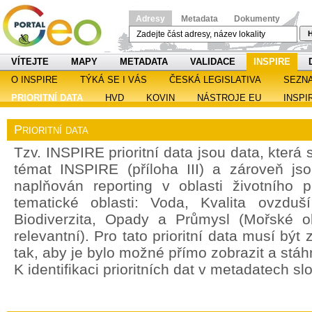
Adresy
Metadata
Dokumenty
H
VÍTEJTE
MAPY
METADATA
VALIDACE
INSPIRE
O INSPIRE
TÝKÁ SE I VÁS
ČESKÁ LEGISLATIVA
SEZN
PRIORITNÍ DATA
HVD
KOVIN
NÁSTROJE EU
INSPI
Prioritní data
Tzv. INSPIRE prioritní data jsou data, která
témat INSPIRE (příloha III) a zároveň jso
naplňován reporting v oblasti životního 
tematické oblasti: Voda, Kvalita ovzdu
Biodiverzita, Opady a Průmysl (Mořské o
relevantní). Pro tato prioritní data musí bý
tak, aby je bylo možné přímo zobrazit a stáh
K identifikaci prioritních dat v metadatech sl