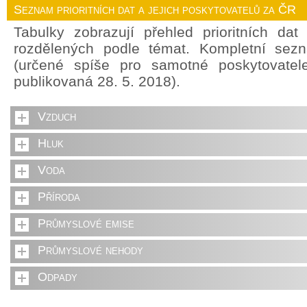
Seznam prioritních dat a jejich poskytovatelů za ČR
Tabulky zobrazují přehled prioritních da
rozdělených podle témat. Kompletní sez
(určené spíše pro samotné poskytovate
publikovaná 28. 5. 2018).
Vzduch
Hluk
Voda
Příroda
Průmyslové emise
Průmyslové nehody
Odpady