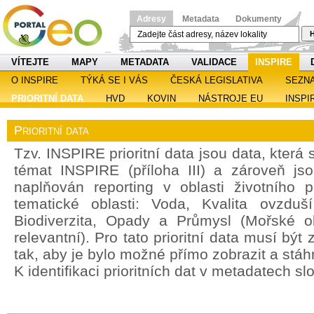
Adresy
Metadata
Dokumenty
H
VÍTEJTE
MAPY
METADATA
VALIDACE
INSPIRE
O INSPIRE
TÝKÁ SE I VÁS
ČESKÁ LEGISLATIVA
SEZN
PRIORITNÍ DATA
HVD
KOVIN
NÁSTROJE EU
INSPI
Prioritní data
Tzv. INSPIRE prioritní data jsou data, která
témat INSPIRE (příloha III) a zároveň jso
naplňován reporting v oblasti životního 
tematické oblasti: Voda, Kvalita ovzdu
Biodiverzita, Opady a Průmysl (Mořské o
relevantní). Pro tato prioritní data musí bý
tak, aby je bylo možné přímo zobrazit a stáh
K identifikaci prioritních dat v metadatech sl