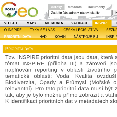
Adresy
Metadata
Dokumenty
H
VÍTEJTE
MAPY
METADATA
VALIDACE
INSPIRE
O INSPIRE
TÝKÁ SE I VÁS
ČESKÁ LEGISLATIVA
SEZN
PRIORITNÍ DATA
HVD
KOVIN
NÁSTROJE EU
INSPI
Prioritní data
Tzv. INSPIRE prioritní data jsou data, která
témat INSPIRE (příloha III) a zároveň jso
naplňován reporting v oblasti životního 
tematické oblasti: Voda, Kvalita ovzdu
Biodiverzita, Opady a Průmysl (Mořské o
relevantní). Pro tato prioritní data musí bý
tak, aby je bylo možné přímo zobrazit a stáh
K identifikaci prioritních dat v metadatech sl