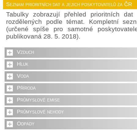
Seznam prioritních dat a jejich poskytovatelů za ČR
Tabulky zobrazují přehled prioritních da
rozdělených podle témat. Kompletní sez
(určené spíše pro samotné poskytovate
publikovaná 28. 5. 2018).
Vzduch
Hluk
Voda
Příroda
Průmyslové emise
Průmyslové nehody
Odpady