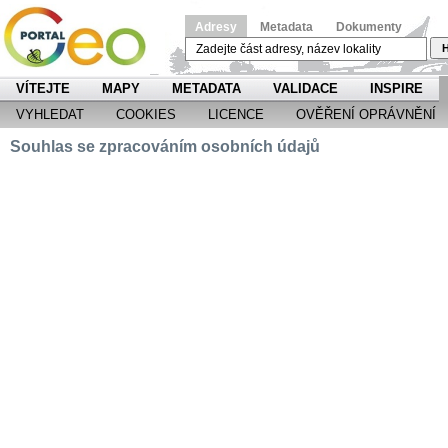
Adresy
Metadata
Dokumenty
H
VÍTEJTE
MAPY
METADATA
VALIDACE
INSPIRE
VYHLEDAT
COOKIES
LICENCE
OVĚŘENÍ OPRÁVNĚNÍ
Souhlas se zpracováním osobních údajů