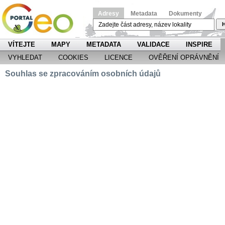
Adresy
Metadata
Dokumenty
H
VÍTEJTE
MAPY
METADATA
VALIDACE
INSPIRE
VYHLEDAT
COOKIES
LICENCE
OVĚŘENÍ OPRÁVNĚNÍ
Souhlas se zpracováním osobních údajů