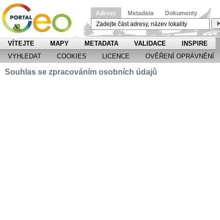
Adresy
Metadata
Dokumenty
H
VÍTEJTE
MAPY
METADATA
VALIDACE
INSPIRE
VYHLEDAT
COOKIES
LICENCE
OVĚŘENÍ OPRÁVNĚNÍ
Souhlas se zpracováním osobních údajů