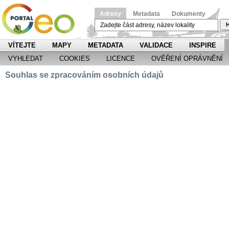
Adresy
Metadata
Dokumenty
H
VÍTEJTE
MAPY
METADATA
VALIDACE
INSPIRE
VYHLEDAT
COOKIES
LICENCE
OVĚŘENÍ OPRÁVNĚNÍ
Souhlas se zpracováním osobních údajů