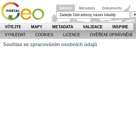
Adresy
Metadata
Dokumenty
H
VÍTEJTE
MAPY
METADATA
VALIDACE
INSPIRE
VYHLEDAT
COOKIES
LICENCE
OVĚŘENÍ OPRÁVNĚNÍ
Souhlas se zpracováním osobních údajů