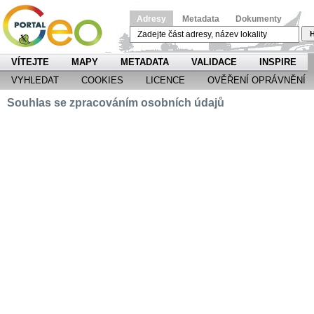
Adresy
Metadata
Dokumenty
H
VÍTEJTE
MAPY
METADATA
VALIDACE
INSPIRE
VYHLEDAT
COOKIES
LICENCE
OVĚŘENÍ OPRÁVNĚNÍ
Souhlas se zpracováním osobních údajů