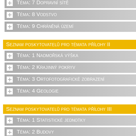
Téma: 7 Dopravní sítě
Téma: 8 Vodstvo
Téma: 9 Chráněná území
Seznam poskytovatelů pro témata přílohy II
Téma: 1 Nadmořská výška
Téma: 2 Krajinný pokryv
Téma: 3 Ortofotografické zobrazení
Téma: 4 Geologie
Seznam poskytovatelů pro témata přílohy III
Téma: 1 Statistické jednotky
Téma: 2 Budovy