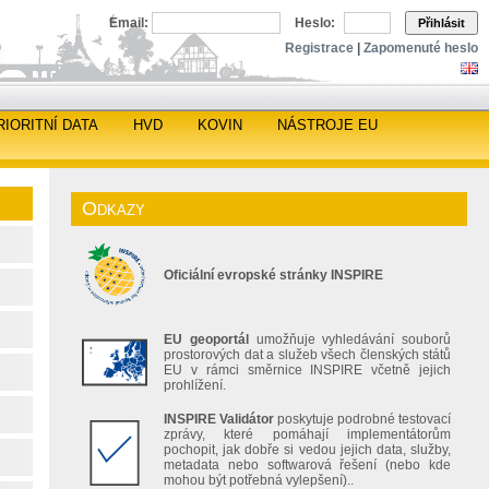
Email:
Heslo:
Přihlásit
Registrace
|
Zapomenuté heslo
RIORITNÍ DATA
HVD
KOVIN
NÁSTROJE EU
Odkazy
Oficiální evropské stránky INSPIRE
EU geoportál
umožňuje vyhledávání souborů
prostorových dat a služeb všech členských států
EU v rámci směrnice INSPIRE včetně jejich
prohlížení.
INSPIRE Validátor
poskytuje podrobné testovací
zprávy, které pomáhají implementátorům
pochopit, jak dobře si vedou jejich data, služby,
metadata nebo softwarová řešení (nebo kde
mohou být potřebná vylepšení)..