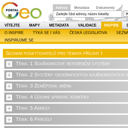
Adresy
Metadata
Dokumenty
H
VÍTEJTE
MAPY
METADATA
VALIDACE
INSPIRE
O INSPIRE
TÝKÁ SE I VÁS
ČESKÁ LEGISLATIVA
SEZN
INSPIRUJME SE
Seznam poskytovatelů pro témata přílohy I
Téma: 1 Souřadnicové referenční systémy
Téma: 2 Systémy geografických souřadnicových sí
Téma: 3 Zeměpisná jména
Téma: 4 Územní správní jednotky
Téma: 5 Adresy
Téma: 6 Parcely