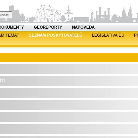
ledat
DOKUMENTY
GEOREPORTY
NÁPOVĚDA
AM TÉMAT
SEZNAM POSKYTOVATELŮ
LEGISLATIVA EU
P
tí