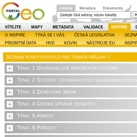
Adresy
Metadata
Dokumenty
H
VÍTEJTE
MAPY
METADATA
VALIDACE
INSPIRE
O INSPIRE
TÝKÁ SE I VÁS
ČESKÁ LEGISLATIVA
SEZN
PRIORITNÍ DATA
HVD
KOVIN
NÁSTROJE EU
INSPI
Seznam poskytovatelů pro témata přílohy I
Téma: 1 Souřadnicové referenční systémy
Téma: 2 Systémy geografických souřadnicových sí
Téma: 3 Zeměpisná jména
Téma: 4 Územní správní jednotky
Téma: 5 Adresy
Téma: 6 Parcely