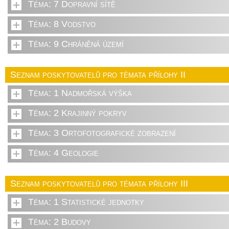
Téma: 7 Dopravní sítě
Téma: 8 Vodstvo
Téma: 9 Chráněná území
Seznam poskytovatelů pro témata přílohy II
Téma: 1 Nadmořská výška
Téma: 2 Krajinný pokryv
Téma: 3 Ortofotografické zobrazení
Téma: 4 Geologie
Seznam poskytovatelů pro témata přílohy III
Téma: 1 Statistické jednotky
Téma: 2 Budovy