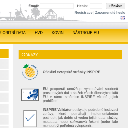
Email:
Heslo:
Přihlásit
Registrace
|
Zapomenuté heslo
RIORITNÍ DATA
HVD
KOVIN
NÁSTROJE EU
Odkazy
Oficiální evropské stránky INSPIRE
EU geoportál
umožňuje vyhledávání souborů
prostorových dat a služeb všech členských států
EU v rámci směrnice INSPIRE včetně jejich
prohlížení.
INSPIRE Validátor
poskytuje podrobné testovací
zprávy, které pomáhají implementátorům
pochopit, jak dobře si vedou jejich data, služby,
metadata nebo softwarová řešení (nebo kde
mohou být potřebná vylepšení)..