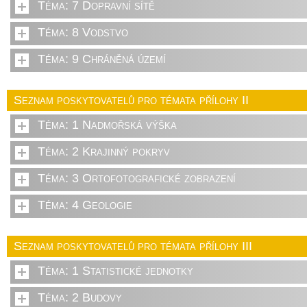
Téma: 7 Dopravní sítě
Téma: 8 Vodstvo
Téma: 9 Chráněná území
Seznam poskytovatelů pro témata přílohy II
Téma: 1 Nadmořská výška
Téma: 2 Krajinný pokryv
Téma: 3 Ortofotografické zobrazení
Téma: 4 Geologie
Seznam poskytovatelů pro témata přílohy III
Téma: 1 Statistické jednotky
Téma: 2 Budovy