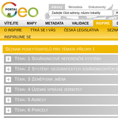
Adresy
Metadata
Dokumenty
H
VÍTEJTE
MAPY
METADATA
VALIDACE
INSPIRE
O INSPIRE
TÝKÁ SE I VÁS
ČESKÁ LEGISLATIVA
SEZN
INSPIRUJME SE
Seznam poskytovatelů pro témata přílohy I
Téma: 1 Souřadnicové referenční systémy
Téma: 2 Systémy geografických souřadnicových sí
Téma: 3 Zeměpisná jména
Téma: 4 Územní správní jednotky
Téma: 5 Adresy
Téma: 6 Parcely