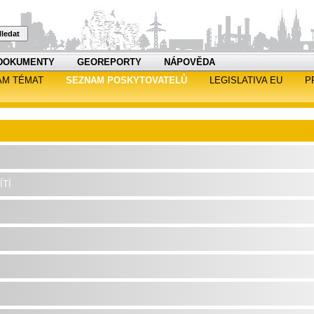
ledat
DOKUMENTY
GEOREPORTY
NÁPOVĚDA
AM TÉMAT
SEZNAM POSKYTOVATELŮ
LEGISLATIVA EU
P
tí