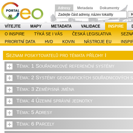
Adresy
Metadata
Dokumenty
H
VÍTEJTE
MAPY
METADATA
VALIDACE
INSPIRE
O INSPIRE
TÝKÁ SE I VÁS
ČESKÁ LEGISLATIVA
SEZN
PRIORITNÍ DATA
HVD
KOVIN
NÁSTROJE EU
INSPI
Seznam poskytovatelů pro témata přílohy I
Téma: 1 Souřadnicové referenční systémy
Téma: 2 Systémy geografických souřadnicových sí
Téma: 3 Zeměpisná jména
Téma: 4 Územní správní jednotky
Téma: 5 Adresy
Téma: 6 Parcely