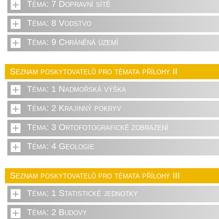
Téma: 7 Dopravní sítě
Téma: 8 Vodstvo
Téma: 9 Chráněná území
Seznam poskytovatelů pro témata přílohy II
Téma: 1 Nadmořská výška
Téma: 2 Krajinný pokryv
Téma: 3 Ortofotografické zobrazení
Téma: 4 Geologie
Seznam poskytovatelů pro témata přílohy III
Téma: 1 Statistické jednotky
Téma: 2 Budovy