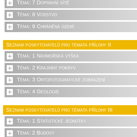
Téma: 7 Dopravní sítě
Téma: 8 Vodstvo
Téma: 9 Chráněná území
Seznam poskytovatelů pro témata přílohy II
Téma: 1 Nadmořská výška
Téma: 2 Krajinný pokryv
Téma: 3 Ortofotografické zobrazení
Téma: 4 Geologie
Seznam poskytovatelů pro témata přílohy III
Téma: 1 Statistické jednotky
Téma: 2 Budovy