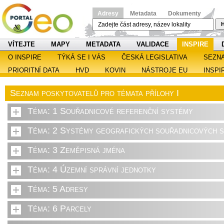
Adresy
Metadata
Dokumenty
H
VÍTEJTE
MAPY
METADATA
VALIDACE
INSPIRE
O INSPIRE
TÝKÁ SE I VÁS
ČESKÁ LEGISLATIVA
SEZN
PRIORITNÍ DATA
HVD
KOVIN
NÁSTROJE EU
INSPI
Seznam poskytovatelů pro témata přílohy I
Téma: 1 Souřadnicové referenční systémy
Téma: 2 Systémy geografických souřadnicových sí
Téma: 3 Zeměpisná jména
Téma: 4 Územní správní jednotky
Téma: 5 Adresy
Téma: 6 Parcely