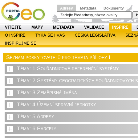
Adresy
Metadata
Dokumenty
H
VÍTEJTE
MAPY
METADATA
VALIDACE
INSPIRE
O INSPIRE
TÝKÁ SE I VÁS
ČESKÁ LEGISLATIVA
SEZN
INSPIRUJME SE
Seznam poskytovatelů pro témata přílohy I
Téma: 1 Souřadnicové referenční systémy
Téma: 2 Systémy geografických souřadnicových sí
Téma: 3 Zeměpisná jména
Téma: 4 Územní správní jednotky
Téma: 5 Adresy
Téma: 6 Parcely