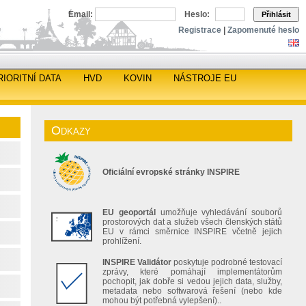
Email:
Heslo:
Přihlásit
Registrace
|
Zapomenuté heslo
RIORITNÍ DATA
HVD
KOVIN
NÁSTROJE EU
Odkazy
Oficiální evropské stránky INSPIRE
EU geoportál
umožňuje vyhledávání souborů
prostorových dat a služeb všech členských států
EU v rámci směrnice INSPIRE včetně jejich
prohlížení.
INSPIRE Validátor
poskytuje podrobné testovací
zprávy, které pomáhají implementátorům
pochopit, jak dobře si vedou jejich data, služby,
metadata nebo softwarová řešení (nebo kde
mohou být potřebná vylepšení)..