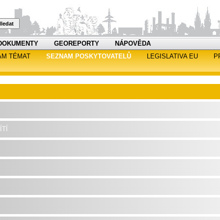
ledat
DOKUMENTY
GEOREPORTY
NÁPOVĚDA
AM TÉMAT
SEZNAM POSKYTOVATELŮ
LEGISLATIVA EU
P
tí