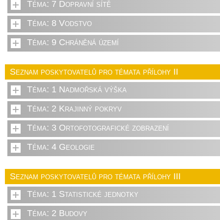
Téma: 7 Dopravní sítě
Téma: 8 Vodstvo
Téma: 9 Chráněná území
Seznam poskytovatelů pro témata přílohy II
Téma: 1 Nadmořská výška
Téma: 2 Krajinný pokryv
Téma: 3 Ortofotografické zobrazení
Téma: 4 Geologie
Seznam poskytovatelů pro témata přílohy III
Téma: 1 Statistické jednotky
Téma: 2 Budovy