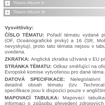
Témata přílohy II
Témata přílohy III
Vysvětlivky:
ČÍSLO TÉMATU:
Pořadí tématu vydané př
(OF, Oceánografické prvky) a 16 (SR, Moř
nevyskytují, proto tato témata nejsou v tabu
uvedena.
ZKRATKA:
Anglická zkratka užívaná v EU p
STRÁNKA TÉMATU:
Odkaz směřující na ofi
Evropské komise vytvořenou pro dané téma.
DATOVÁ SPECIFIKACE:
Nelegislativn
detailně obsah tématu (tzv. Technical
specifikace jsou k dispozici pouze v angličti
MAPOVACÍ TABULKA:
Mapovací tabulka
informaci o způsobu převedení zdrojových