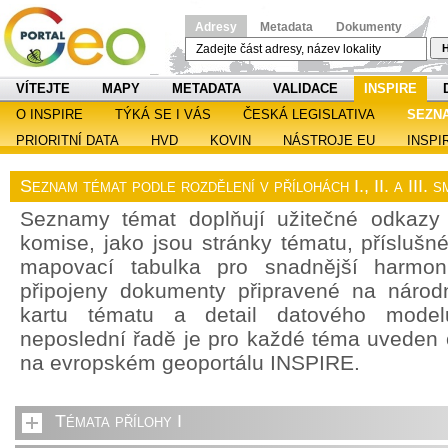
Adresy
Metadata
Dokumenty
H
VÍTEJTE
MAPY
METADATA
VALIDACE
INSPIRE
O INSPIRE
TÝKÁ SE I VÁS
ČESKÁ LEGISLATIVA
SEZN
PRIORITNÍ DATA
HVD
KOVIN
NÁSTROJE EU
INSPI
Seznam témat podle rozdělení v přílohách I., II. a III.
Seznamy témat doplňují užitečné odkazy
komise, jako jsou stránky tématu, příslušn
mapovací tabulka pro snadnější harmoni
připojeny dokumenty připravené na národn
kartu tématu a detail datového model
neposlední řadě je pro každé téma uveden
na evropském geoportálu INSPIRE.
Témata přílohy I