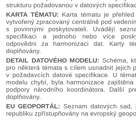
strukturu požadovanou v datových specifika
KARTA TÉMATU:
Karta tématu je přehle
vytvořený zpracovaný centrálně pod vedení
s povinnými poskytovateli. Uvádějí sez
specifikaci a jednoho nebo více poskyt
odpovědni za harmonizaci dat. Karty t
doplňovány.
DETAIL DATOVÉHO MODELU:
Schéma, kt
pro některá témata s cílem usnadnit jejich p
v požadavcích datové specifikace. U témat
modelu chybí, byla harmonizace zajištěna 
podpory národního koordinátora. Další pr
doplňovány.
EU GEOPORTÁL:
Seznam datových sad, 
republiku zpřístupňovány na evropský geopor