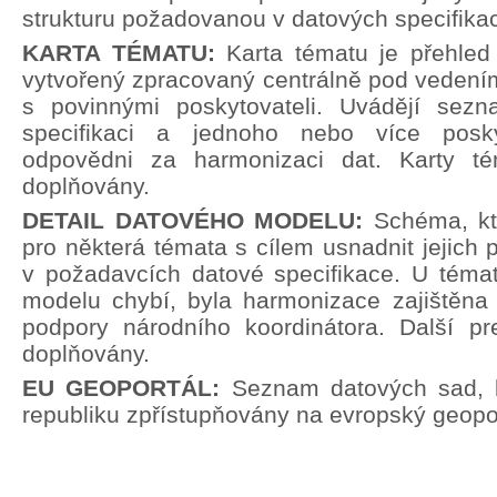
strukturu požadovanou v datových specifika
KARTA TÉMATU:
Karta tématu je přehle
vytvořený zpracovaný centrálně pod vedení
s povinnými poskytovateli. Uvádějí sez
specifikaci a jednoho nebo více poskyt
odpovědni za harmonizaci dat. Karty t
doplňovány.
DETAIL DATOVÉHO MODELU:
Schéma, kt
pro některá témata s cílem usnadnit jejich p
v požadavcích datové specifikace. U témat
modelu chybí, byla harmonizace zajištěna 
podpory národního koordinátora. Další pr
doplňovány.
EU GEOPORTÁL:
Seznam datových sad, 
republiku zpřístupňovány na evropský geopor