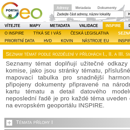
Adresy
Metadata
Dokumenty
H
VÍTEJTE
MAPY
METADATA
VALIDACE
INSPIRE
O INSPIRE
TÝKÁ SE I VÁS
ČESKÁ LEGISLATIVA
SEZN
PRIORITNÍ DATA
HVD
KOVIN
NÁSTROJE EU
INSPI
Seznam témat podle rozdělení v přílohách I., II. a III.
Seznamy témat doplňují užitečné odkazy
komise, jako jsou stránky tématu, příslušn
mapovací tabulka pro snadnější harmoni
připojeny dokumenty připravené na národn
kartu tématu a detail datového model
neposlední řadě je pro každé téma uveden
na evropském geoportálu INSPIRE.
Témata přílohy I