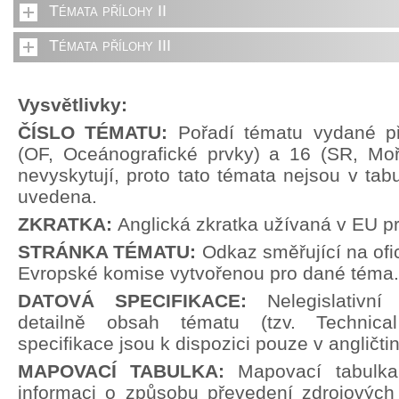
Témata přílohy II
Témata přílohy III
Vysvětlivky:
ČÍSLO TÉMATU:
Pořadí tématu vydané př
(OF, Oceánografické prvky) a 16 (SR, Moř
nevyskytují, proto tato témata nejsou v tabu
uvedena.
ZKRATKA:
Anglická zkratka užívaná v EU p
STRÁNKA TÉMATU:
Odkaz směřující na ofi
Evropské komise vytvořenou pro dané téma.
DATOVÁ SPECIFIKACE:
Nelegislativn
detailně obsah tématu (tzv. Technical
specifikace jsou k dispozici pouze v angličti
MAPOVACÍ TABULKA:
Mapovací tabulka
informaci o způsobu převedení zdrojových