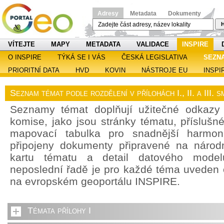
Adresy
Metadata
Dokumenty
H
VÍTEJTE
MAPY
METADATA
VALIDACE
INSPIRE
O INSPIRE
TÝKÁ SE I VÁS
ČESKÁ LEGISLATIVA
SEZN
PRIORITNÍ DATA
HVD
KOVIN
NÁSTROJE EU
INSPI
Seznam témat podle rozdělení v přílohách I., II. a III.
Seznamy témat doplňují užitečné odkazy
komise, jako jsou stránky tématu, příslušn
mapovací tabulka pro snadnější harmoni
připojeny dokumenty připravené na národn
kartu tématu a detail datového model
neposlední řadě je pro každé téma uveden
na evropském geoportálu INSPIRE.
Témata přílohy I