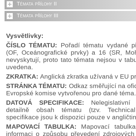
Témata přílohy II
Témata přílohy III
Vysvětlivky:
ČÍSLO TÉMATU:
Pořadí tématu vydané př
(OF, Oceánografické prvky) a 16 (SR, Moř
nevyskytují, proto tato témata nejsou v tabu
uvedena.
ZKRATKA:
Anglická zkratka užívaná v EU p
STRÁNKA TÉMATU:
Odkaz směřující na ofi
Evropské komise vytvořenou pro dané téma.
DATOVÁ SPECIFIKACE:
Nelegislativn
detailně obsah tématu (tzv. Technical
specifikace jsou k dispozici pouze v angličti
MAPOVACÍ TABULKA:
Mapovací tabulka
informaci o způsobu převedení zdrojových