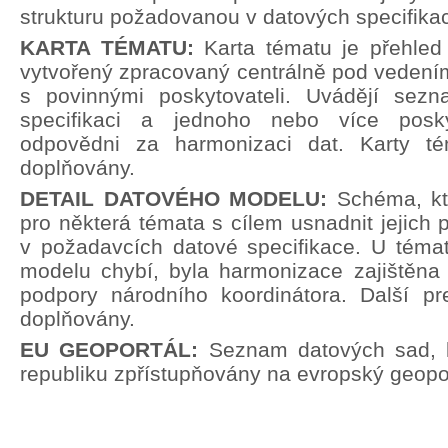
strukturu požadovanou v datových specifika
KARTA TÉMATU:
Karta tématu je přehle
vytvořený zpracovaný centrálně pod vedení
s povinnými poskytovateli. Uvádějí sez
specifikaci a jednoho nebo více poskyt
odpovědni za harmonizaci dat. Karty t
doplňovány.
DETAIL DATOVÉHO MODELU:
Schéma, kt
pro některá témata s cílem usnadnit jejich p
v požadavcích datové specifikace. U témat
modelu chybí, byla harmonizace zajištěna 
podpory národního koordinátora. Další pr
doplňovány.
EU GEOPORTÁL:
Seznam datových sad, 
republiku zpřístupňovány na evropský geopor