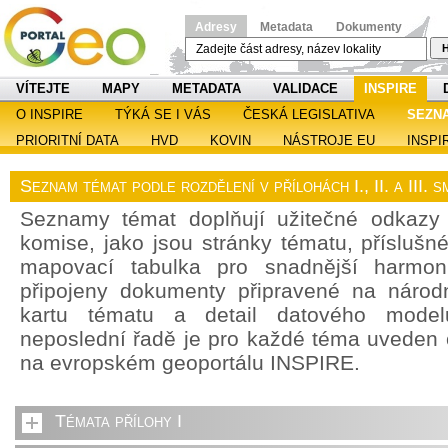
Adresy
Metadata
Dokumenty
H
VÍTEJTE
MAPY
METADATA
VALIDACE
INSPIRE
O INSPIRE
TÝKÁ SE I VÁS
ČESKÁ LEGISLATIVA
SEZN
PRIORITNÍ DATA
HVD
KOVIN
NÁSTROJE EU
INSPI
Seznam témat podle rozdělení v přílohách I., II. a III.
Seznamy témat doplňují užitečné odkazy
komise, jako jsou stránky tématu, příslušn
mapovací tabulka pro snadnější harmoni
připojeny dokumenty připravené na národn
kartu tématu a detail datového model
neposlední řadě je pro každé téma uveden
na evropském geoportálu INSPIRE.
Témata přílohy I