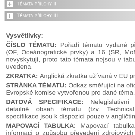
Témata přílohy II
Témata přílohy III
Vysvětlivky:
ČÍSLO TÉMATU:
Pořadí tématu vydané př
(OF, Oceánografické prvky) a 16 (SR, Moř
nevyskytují, proto tato témata nejsou v tabu
uvedena.
ZKRATKA:
Anglická zkratka užívaná v EU p
STRÁNKA TÉMATU:
Odkaz směřující na ofi
Evropské komise vytvořenou pro dané téma.
DATOVÁ SPECIFIKACE:
Nelegislativn
detailně obsah tématu (tzv. Technical
specifikace jsou k dispozici pouze v angličti
MAPOVACÍ TABULKA:
Mapovací tabulka
informaci o způsobu převedení zdrojových