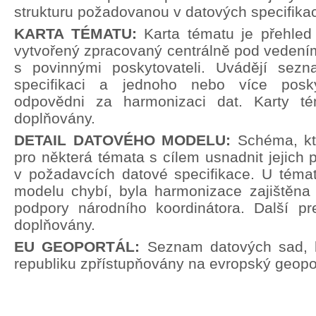
strukturu požadovanou v datových specifika
KARTA TÉMATU:
Karta tématu je přehle
vytvořený zpracovaný centrálně pod vedení
s povinnými poskytovateli. Uvádějí sez
specifikaci a jednoho nebo více poskyt
odpovědni za harmonizaci dat. Karty t
doplňovány.
DETAIL DATOVÉHO MODELU:
Schéma, kt
pro některá témata s cílem usnadnit jejich p
v požadavcích datové specifikace. U témat
modelu chybí, byla harmonizace zajištěna 
podpory národního koordinátora. Další pr
doplňovány.
EU GEOPORTÁL:
Seznam datových sad, 
republiku zpřístupňovány na evropský geopor