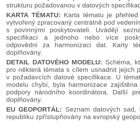
strukturu požadovanou v datových specifika
KARTA TÉMATU:
Karta tématu je přehle
vytvořený zpracovaný centrálně pod vedení
s povinnými poskytovateli. Uvádějí sez
specifikaci a jednoho nebo více poskyt
odpovědni za harmonizaci dat. Karty t
doplňovány.
DETAIL DATOVÉHO MODELU:
Schéma, kt
pro některá témata s cílem usnadnit jejich p
v požadavcích datové specifikace. U témat
modelu chybí, byla harmonizace zajištěna 
podpory národního koordinátora. Další pr
doplňovány.
EU GEOPORTÁL:
Seznam datových sad, 
republiku zpřístupňovány na evropský geopor