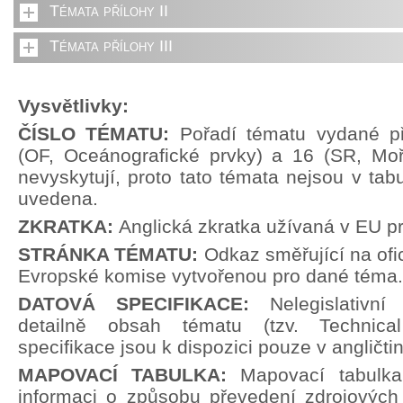
Témata přílohy II
Témata přílohy III
Vysvětlivky:
ČÍSLO TÉMATU:
Pořadí tématu vydané př
(OF, Oceánografické prvky) a 16 (SR, Moř
nevyskytují, proto tato témata nejsou v tabu
uvedena.
ZKRATKA:
Anglická zkratka užívaná v EU p
STRÁNKA TÉMATU:
Odkaz směřující na ofi
Evropské komise vytvořenou pro dané téma.
DATOVÁ SPECIFIKACE:
Nelegislativn
detailně obsah tématu (tzv. Technical
specifikace jsou k dispozici pouze v angličti
MAPOVACÍ TABULKA:
Mapovací tabulka
informaci o způsobu převedení zdrojových