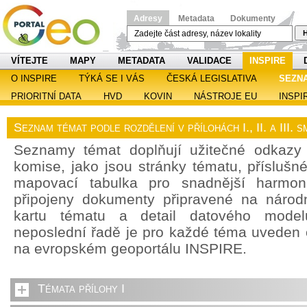
Adresy
Metadata
Dokumenty
H
VÍTEJTE
MAPY
METADATA
VALIDACE
INSPIRE
O INSPIRE
TÝKÁ SE I VÁS
ČESKÁ LEGISLATIVA
SEZN
PRIORITNÍ DATA
HVD
KOVIN
NÁSTROJE EU
INSPI
Seznam témat podle rozdělení v přílohách I., II. a III.
Seznamy témat doplňují užitečné odkazy
komise, jako jsou stránky tématu, příslušn
mapovací tabulka pro snadnější harmoni
připojeny dokumenty připravené na národn
kartu tématu a detail datového model
neposlední řadě je pro každé téma uveden
na evropském geoportálu INSPIRE.
Témata přílohy I