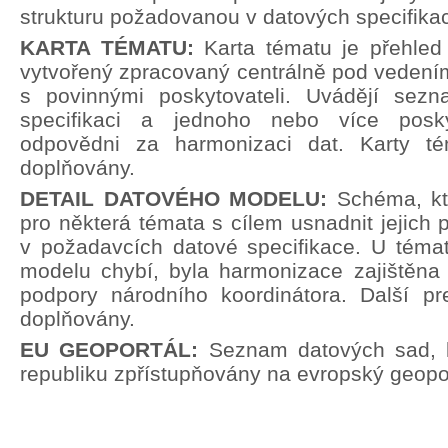
strukturu požadovanou v datových specifika
KARTA TÉMATU:
Karta tématu je přehle
vytvořený zpracovaný centrálně pod vedení
s povinnými poskytovateli. Uvádějí sez
specifikaci a jednoho nebo více poskyt
odpovědni za harmonizaci dat. Karty t
doplňovány.
DETAIL DATOVÉHO MODELU:
Schéma, kt
pro některá témata s cílem usnadnit jejich p
v požadavcích datové specifikace. U témat
modelu chybí, byla harmonizace zajištěna 
podpory národního koordinátora. Další pr
doplňovány.
EU GEOPORTÁL:
Seznam datových sad, 
republiku zpřístupňovány na evropský geopor