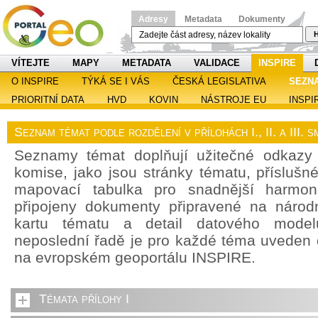
Adresy
Metadata
Dokumenty
H
VÍTEJTE
MAPY
METADATA
VALIDACE
INSPIRE
O INSPIRE
TÝKÁ SE I VÁS
ČESKÁ LEGISLATIVA
SEZN
PRIORITNÍ DATA
HVD
KOVIN
NÁSTROJE EU
INSPI
Seznam témat podle rozdělení v přílohách I., II. a III.
Seznamy témat doplňují užitečné odkazy
komise, jako jsou stránky tématu, příslušn
mapovací tabulka pro snadnější harmoni
připojeny dokumenty připravené na národn
kartu tématu a detail datového model
neposlední řadě je pro každé téma uveden
na evropském geoportálu INSPIRE.
Témata přílohy I