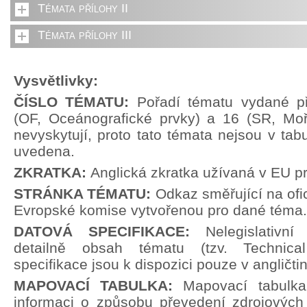
Témata přílohy II
Témata přílohy III
Vysvětlivky:
ČÍSLO TÉMATU:
Pořadí tématu vydané př
(OF, Oceánografické prvky) a 16 (SR, Moř
nevyskytují, proto tato témata nejsou v tabu
uvedena.
ZKRATKA:
Anglická zkratka užívaná v EU p
STRÁNKA TÉMATU:
Odkaz směřující na ofi
Evropské komise vytvořenou pro dané téma.
DATOVÁ SPECIFIKACE:
Nelegislativn
detailně obsah tématu (tzv. Technical
specifikace jsou k dispozici pouze v angličti
MAPOVACÍ TABULKA:
Mapovací tabulka
informaci o způsobu převedení zdrojových