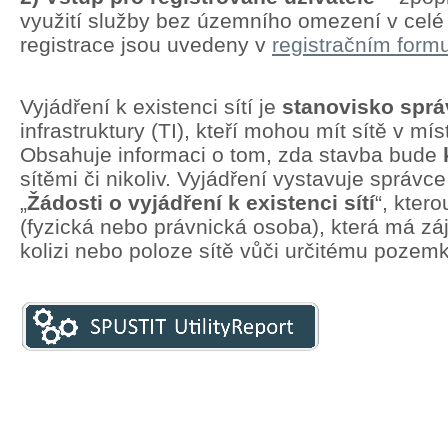
využití služby bez územního omezení v cel
registrace jsou uvedeny v
registračním formu
Vyjádření k existenci sítí je
stanovisko spr
infrastruktury (TI), kteří mohou mít sítě v mí
Obsahuje informaci o tom, zda stavba bude
sítěmi či nikoliv. Vyjádření vystavuje správc
„
Žádosti o vyjádření k existenci sítí
“, kter
(fyzická nebo právnická osoba), která má zá
kolizi nebo poloze sítě vůči určitému pozem