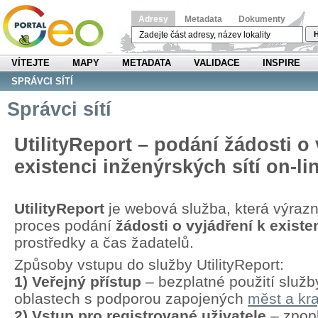
Adresy
Metadata
Dokumenty
H
VÍTEJTE
MAPY
METADATA
VALIDACE
INSPIRE
SPRÁVCI SÍTÍ
Správci sítí
UtilityReport – podání žádosti o 
existenci inženýrských sítí on-li
UtilityReport
je webová služba, která výraz
proces podání
žádosti o vyjádření k existen
prostředky a čas žadatelů.
Způsoby vstupu do služby UtilityReport:
1) Veřejný přístup
– bezplatné použití služb
oblastech s podporou zapojených
měst a kra
2) Vstup pro registrované uživatele
– zpopl