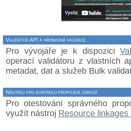
Validátor API a hromadná validace
Pro vývojáře je k dispozici
Va
operací validátoru z vlastních 
metadat, dat a služeb Bulk validat
Nástroj pro kontrolu propojení zdrojů
Pro otestování správného prop
využít nástroj
Resource linkages 