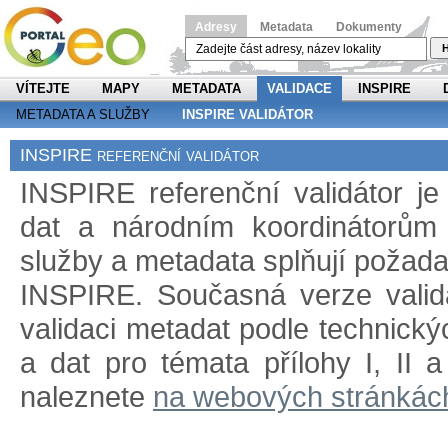
Adresy
Metadata
Dokumenty
H
VÍTEJTE
MAPY
METADATA
VALIDACE
INSPIRE
METADATA A SLUŽBY
INSPIRE VALIDÁTOR
INSPIRE referenční validátor
INSPIRE referenční validátor j
dat a národním koordinátorům 
služby a metadata splňují požad
INSPIRE. Současná verze validá
validaci metadat podle technický
a dat pro témata přílohy I, II 
naleznete
na webových stránkác