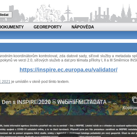
ledat
DOKUMENTY
GEOREPORTY
NÁPOVĚDA
 národním koordinátorům kontrolovat, zda datové sady, síťové služby a metadata 
pokynů ve verzi 2.0, síťových služeb a dat pro témata přílohy I, II a III Směrnice I
https://inspire.ec.europa.eu/validator/
E 2021
je umístěn v okně pod tímto textem.