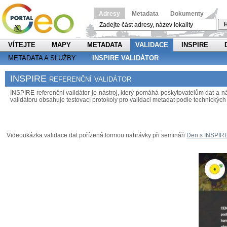
Adresy
Metadata
Dokumenty
H
VÍTEJTE
MAPY
METADATA
VALIDACE
INSPIRE
METADATA A SLUŽBY
INSPIRE VALIDÁTOR
INSPIRE referenční validátor
INSPIRE referenční validátor je nástroj, který pomáhá poskytovatelům dat a
validátoru obsahuje testovací protokoly pro validaci metadat podle technických 
Videoukázka validace dat pořízená formou nahrávky při semináři
Den s INSPIR