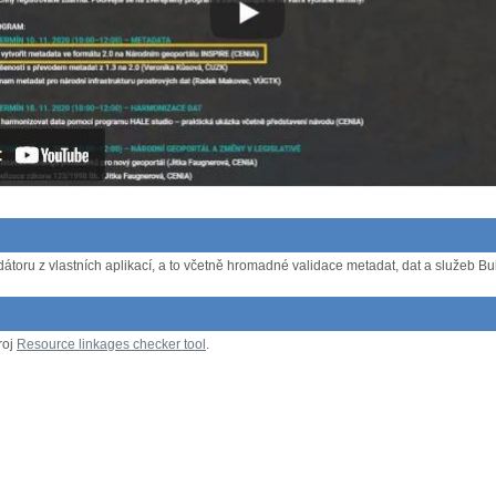
átoru z vlastních aplikací, a to včetně hromadné validace metadat, dat a služeb Bulk
roj
Resource linkages checker tool
.