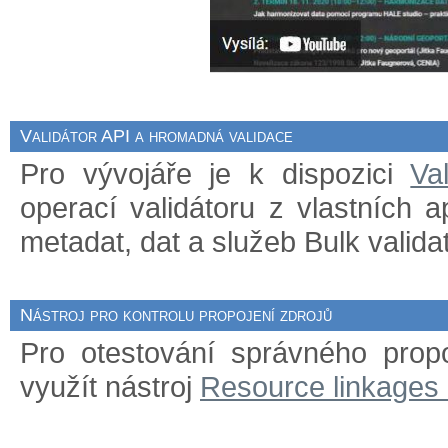
Validátor API a hromadná validace
Pro vývojáře je k dispozici
Va
operací validátoru z vlastních 
metadat, dat a služeb Bulk validat
Nástroj pro kontrolu propojení zdrojů
Pro otestování správného prop
využít nástroj
Resource linkages 