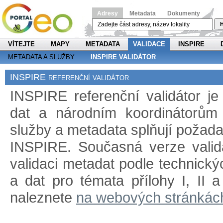
Adresy
Metadata
Dokumenty
H
VÍTEJTE
MAPY
METADATA
VALIDACE
INSPIRE
METADATA A SLUŽBY
INSPIRE VALIDÁTOR
INSPIRE referenční validátor
INSPIRE referenční validátor j
dat a národním koordinátorům 
služby a metadata splňují požad
INSPIRE. Současná verze validá
validaci metadat podle technický
a dat pro témata přílohy I, II 
naleznete
na webových stránkác