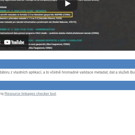
átoru z vlastních aplikací, a to včetně hromadné validace metadat, dat a služeb Bulk
roj
Resource linkages checker tool
.