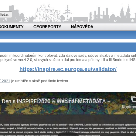
ledat
DOKUMENTY
GEOREPORTY
NÁPOVĚDA
 národním koordinátorům kontrolovat, zda datové sady, síťové služby a metadata 
pokynů ve verzi 2.0, síťových služeb a dat pro témata přílohy I, II a III Směrnice I
https://inspire.ec.europa.eu/validator/
E 2021
je umístěn v okně pod tímto textem.