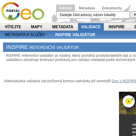
Adresy
Metadata
Dokumenty
H
VÍTEJTE
MAPY
METADATA
VALIDACE
INSPIRE
METADATA A SLUŽBY
INSPIRE VALIDÁTOR
INSPIRE referenční validátor
INSPIRE referenční validátor je nástroj, který pomáhá poskytovatelům dat a
validátoru obsahuje testovací protokoly pro validaci metadat podle technických 
Videoukázka validace dat pořízená formou nahrávky při semináři
Den s INSPIR