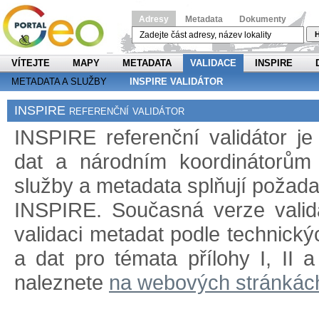
Adresy
Metadata
Dokumenty
H
VÍTEJTE
MAPY
METADATA
VALIDACE
INSPIRE
METADATA A SLUŽBY
INSPIRE VALIDÁTOR
INSPIRE referenční validátor
INSPIRE referenční validátor j
dat a národním koordinátorům 
služby a metadata splňují požad
INSPIRE. Současná verze validá
validaci metadat podle technický
a dat pro témata přílohy I, II 
naleznete
na webových stránkác