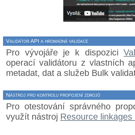
Validátor API a hromadná validace
Pro vývojáře je k dispozici
Va
operací validátoru z vlastních 
metadat, dat a služeb Bulk validat
Nástroj pro kontrolu propojení zdrojů
Pro otestování správného prop
využít nástroj
Resource linkages 