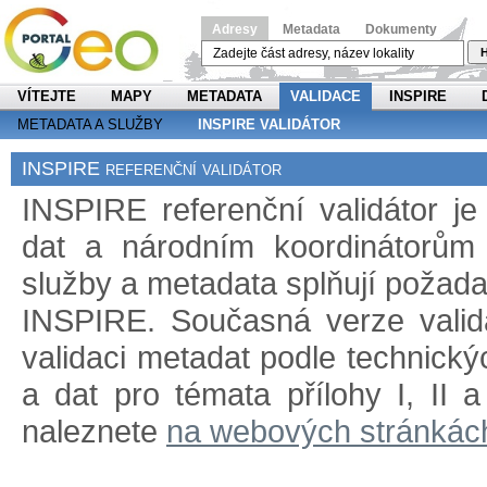
Adresy
Metadata
Dokumenty
H
VÍTEJTE
MAPY
METADATA
VALIDACE
INSPIRE
METADATA A SLUŽBY
INSPIRE VALIDÁTOR
INSPIRE referenční validátor
INSPIRE referenční validátor j
dat a národním koordinátorům 
služby a metadata splňují požad
INSPIRE. Současná verze validá
validaci metadat podle technický
a dat pro témata přílohy I, II 
naleznete
na webových stránkác