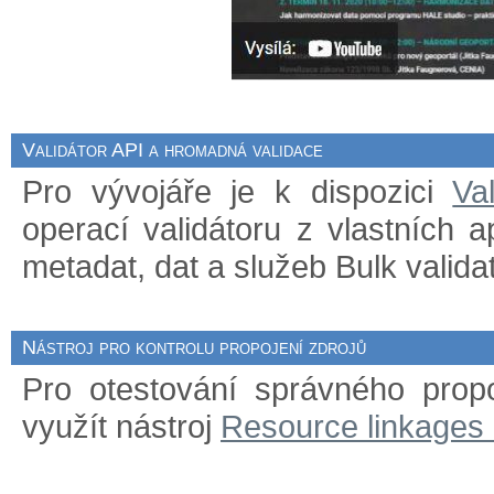
Validátor API a hromadná validace
Pro vývojáře je k dispozici
Va
operací validátoru z vlastních 
metadat, dat a služeb Bulk validat
Nástroj pro kontrolu propojení zdrojů
Pro otestování správného prop
využít nástroj
Resource linkages 