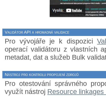
Validátor API a hromadná validace
Pro vývojáře je k dispozici
Va
operací validátoru z vlastních 
metadat, dat a služeb Bulk validat
Nástroj pro kontrolu propojení zdrojů
Pro otestování správného prop
využít nástroj
Resource linkages 