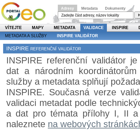
Adresy
Metadata
Dokumenty
H
VÍTEJTE
MAPY
METADATA
VALIDACE
INSPIRE
METADATA A SLUŽBY
INSPIRE VALIDÁTOR
INSPIRE referenční validátor
INSPIRE referenční validátor j
dat a národním koordinátorům 
služby a metadata splňují požad
INSPIRE. Současná verze validá
validaci metadat podle technický
a dat pro témata přílohy I, II 
naleznete
na webových stránkác