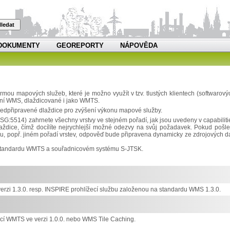
ledat
DOKUMENTY
GEOREPORTY
NÁPOVĚDA
u mapových služeb, které je možno využít v tzv. tlustých klientech (softwarový
rdní WMS, dlaždicované i jako WMTS.
edpřipravené dlaždice pro zvýšení výkonu mapové služby.
514) zahrnete všechny vrstvy ve stejném pořadí, jak jsou uvedeny v capabiliti
dice, čímž docílíte nejrychlejší možné odezvy na svůj požadavek. Pokud pošle
, popř. jiném pořadí vrstev, odpověď bude připravena dynamicky ze zdrojových da
m standardu WMTS a souřadnicovém systému S-JTSK.
zi 1.3.0. resp. INSPIRE prohlížecí službu založenou na standardu WMS 1.3.0.
í WMTS ve verzi 1.0.0. nebo WMS Tile Caching.