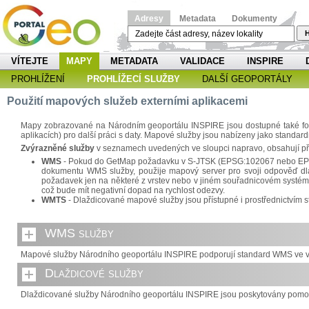
Adresy
Metadata
Dokumenty
H
VÍTEJTE
MAPY
METADATA
VALIDACE
INSPIRE
PROHLÍŽENÍ
PROHLÍŽECÍ SLUŽBY
DALŠÍ GEOPORTÁLY
Použití mapových služeb externími aplikacemi
Mapy zobrazované na Národním geoportálu INSPIRE jsou dostupné také formo
aplikacích) pro další práci s daty. Mapové služby jsou nabízeny jako standa
Zvýrazněné služby
v seznamech uvedených ve sloupci napravo, obsahují př
WMS
- Pokud do GetMap požadavku v S-JTSK (EPSG:102067 nebo EPSG:5
dokumentu WMS služby, použije mapový server pro svoji odpověď dlaž
požadavek jen na některé z vrstev nebo v jiném souřadnicovém systému
což bude mít negativní dopad na rychlost odezvy.
WMTS
- Dlaždicované mapové služby jsou přístupné i prostřednictví
WMS služby
Mapové služby Národního geoportálu INSPIRE podporují standard WMS ve ver
Dlaždicové služby
Dlaždicované služby Národního geoportálu INSPIRE jsou poskytovány pomoc