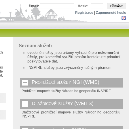
Email:
Heslo:
Přihlásit
Registrace
|
Zapomenuté heslo
Seznam služeb
ch
uvedené služby jsou určeny výhradně pro
nekomerční
účely
, pro komerční využití prosím kontaktujte primární
poskytovatele dat,
es
INSPIRE služby jsou zvýrazněny tučným písmem.
te
t,
Prohlížecí služby NGI (WMS)
Prohížecí mapové služby Národního geoportálu INSPIRE.
Dlaždicové služby (WMTS)
Dlaždicové prohlížecí mapové služby Národního geoportálu
INSPIRE.