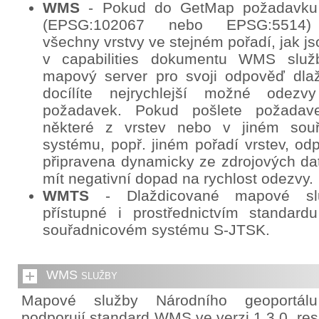
WMS
- Pokud do GetMap požadavku
(EPSG:102067 nebo EPSG:5514) 
všechny vrstvy ve stejném pořadí, jak j
v capabilities dokumentu WMS služb
mapový server pro svoji odpověď dlaž
docílíte nejrychlejší možné odez
požadavek. Pokud pošlete požadav
některé z vrstev nebo v jiném sou
systému, popř. jiném pořadí vrstev, o
připravena dynamicky ze zdrojových da
mít negativní dopad na rychlost odezvy.
WMTS
- Dlaždicované mapové sl
přístupné i prostřednictvím standa
souřadnicovém systému S-JTSK.
WMS služby
Mapové služby Národního geoportál
podporují standard WMS ve verzi 1.3.0. re