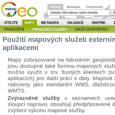
Adresy
Metadata
Dokumenty
H
VÍTEJTE
MAPY
METADATA
VALIDACE
INSPIRE
PROHLÍŽENÍ
PROHLÍŽECÍ SLUŽBY
DALŠÍ GEOPORTÁLY
Použití mapových služeb externí
aplikacemi
Mapy zobrazované na Národním geoportá
jsou dostupné také formou mapových služe
možno využít v tzv. tlustých klientech (s
aplikacích) pro další práci s daty. Mapové
nabízeny jako standardní WMS, dlaždicov
WMTS.
Zvýrazněné služby
v seznamech uved
sloupci napravo, obsahují předpřipravené d
zvýšení výkonu mapové služby.