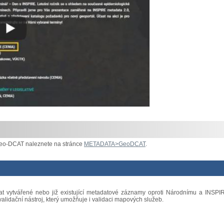
Geo-DCAT naleznete na stránce
METADATA>GeoDCAT
.
vat vytvářené nebo již existující metadatové záznamy oproti Národnímu a INSPI
alidační nástroj, který umožňuje i validaci mapových služeb.