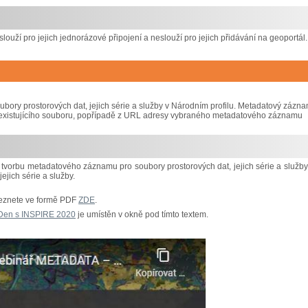
slouží pro jejich jednorázové připojení a neslouží pro jejich přidávání na geoportál.
ry prostorových dat, jejich série a služby v Národním profilu. Metadatový zázn
iž existujícího souboru, popřípadě z URL adresy vybraného metadatového záznamu
tvorbu metadatového záznamu pro soubory prostorových dat, jejich série a služby
jich série a služby.
leznete ve formě PDF
ZDE
.
Den s INSPIRE 2020
je umístěn v okně pod tímto textem.