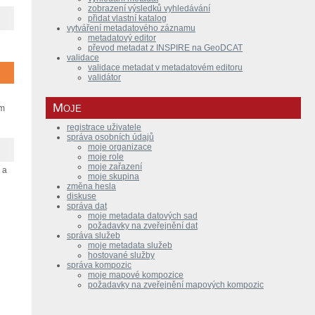
zobrazení výsledků vyhledávání
přidat vlastní katalog
vytváření metadatového záznamu
metadatový editor
převod metadat z INSPIRE na GeoDCAT
validace
validace metadat v metadatovém editoru
validátor
Moje
am
registrace uživatele
správa osobních údajů
moje organizace
moje role
moje zařazení
 a
moje skupina
změna hesla
diskuse
správa dat
moje metadata datových sad
požadavky na zveřejnění dat
správa služeb
moje metadata služeb
hostované služby
správa kompozic
moje mapové kompozice
požadavky na zveřejnění mapových kompozic