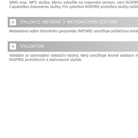
WMS resp. WFS služba, kterou vytvoříte na mapovém serveru, není INSPIRE 
Capabilities dokumentu služby. Pro vytvoření INSPIRE prohlížecí služby může
Validace metadat v metadatovém editoru
Metadatový editor Národního geoportálu INPSIRE umožňuje průběžnou kontro
Validátor
Validátor je samostatný validační nástroj, který umožňuje kromě validace 
INSPIRE prohlížecích a stahovacích služeb.