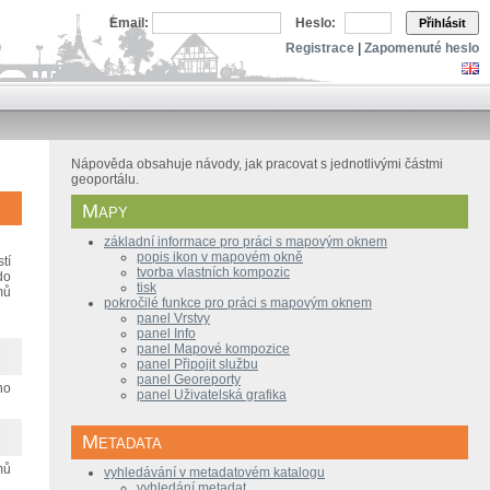
Email:
Heslo:
Přihlásit
Registrace
|
Zapomenuté heslo
Nápověda obsahuje návody, jak pracovat s jednotlivými částmi
geoportálu.
Mapy
základní informace pro práci s mapovým oknem
popis ikon v mapovém okně
tí
tvorba vlastních kompozic
do
tisk
mů
pokročilé funkce pro práci s mapovým oknem
panel Vrstvy
panel Info
panel Mapové kompozice
panel Připojit službu
panel Georeporty
no
panel Uživatelská grafika
Metadata
mů
vyhledávání v metadatovém katalogu
vyhledání metadat