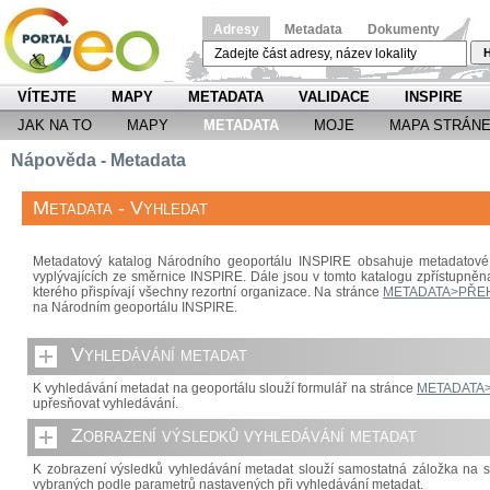
Adresy
Metadata
Dokumenty
H
VÍTEJTE
MAPY
METADATA
VALIDACE
INSPIRE
JAK NA TO
MAPY
METADATA
MOJE
MAPA STRÁN
Nápověda - Metadata
Metadata - Vyhledat
Metadatový katalog Národního geoportálu INSPIRE obsahuje metadatové 
vyplývajících ze směrnice INSPIRE. Dále jsou v tomto katalogu zpřístupněn
kterého přispívají všechny rezortní organizace. Na stránce
METADATA>PŘE
na Národním geoportálu INSPIRE.
Vyhledávání metadat
K vyhledávání metadat na geoportálu slouží formulář na stránce
METADATA
upřesňovat vyhledávání.
Zobrazení výsledků vyhledávání metadat
K zobrazení výsledků vyhledávání metadat slouží samostatná záložka na 
vybraných podle parametrů nastavených při vyhledávání metadat.