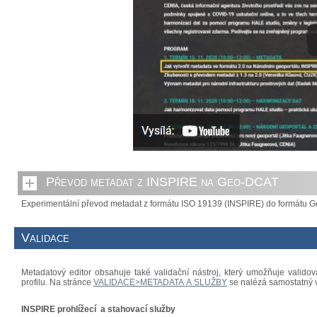
Převod metadat z INSPIRE na Geo-DCAT
Experimentální převod metadat z formátu ISO 19139 (INSPIRE) do formátu 
Validace
Metadatový editor obsahuje také validační nástroj, který umožňuje valido
profilu. Na stránce
VALIDACE>METADATA A SLUŽBY
se nalézá samostatný v
INSPIRE prohlížecí a stahovací služby