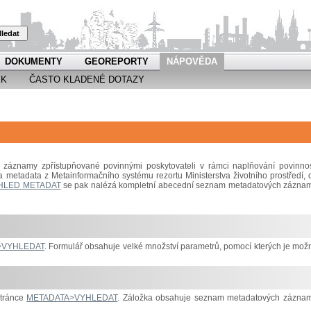
ledat
DOKUMENTY
GEOREPORTY
NÁPOVĚDA
EK
ČASTO KLADENÉ DOTAZY
záznamy zpřístupňované povinnými poskytovateli v rámci naplňování povinnos
a metadata z Metainformačního systému rezortu Ministerstva životního prostředí, 
HLED METADAT
se pak nalézá kompletní abecední seznam metadatových zázna
>VYHLEDAT
. Formulář obsahuje velké množství parametrů, pomocí kterých je mož
stránce
METADATA>VYHLEDAT
. Záložka obsahuje seznam metadatových zázna