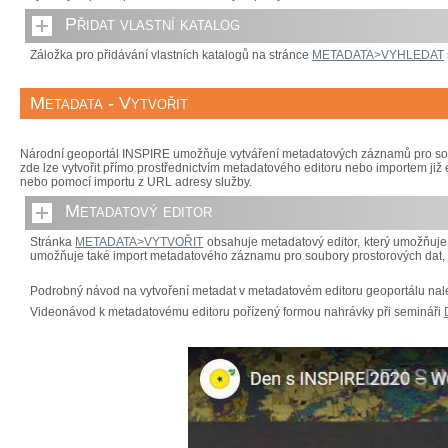
Přidat vlastní katalog
Záložka pro přidávání vlastních katalogů na stránce
METADATA>VYHLEDAT
Metadata - Vytvořit
Národní geoportál INSPIRE umožňuje vytváření metadatových záznamů pro soubo
zde lze vytvořit přímo prostřednictvím metadatového editoru nebo importem j
nebo pomocí importu z URL adresy služby.
Metadatový editor
Stránka
METADATA>VYTVOŘIT
obsahuje metadatový editor, který umožňuje 
umožňuje také import metadatového záznamu pro soubory prostorových dat, je
Podrobný návod na vytvoření metadat v metadatovém editoru geoportálu na
Videonávod k metadatovému editoru pořízený formou nahrávky při semináři