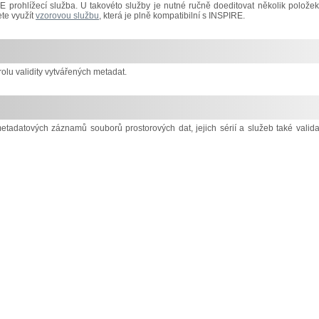
prohlížecí služba. U takovéto služby je nutné ručně doeditovat několik položek
te využít
vzorovou službu
, která je plně kompatibilní s INSPIRE.
lu validity vytvářených metadat.
metadatových záznamů souborů prostorových dat, jejich sérií a služeb také valida