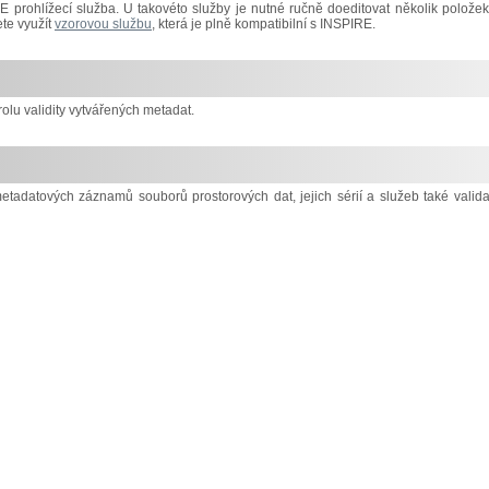
prohlížecí služba. U takovéto služby je nutné ručně doeditovat několik položek
te využít
vzorovou službu
, která je plně kompatibilní s INSPIRE.
lu validity vytvářených metadat.
metadatových záznamů souborů prostorových dat, jejich sérií a služeb také valida