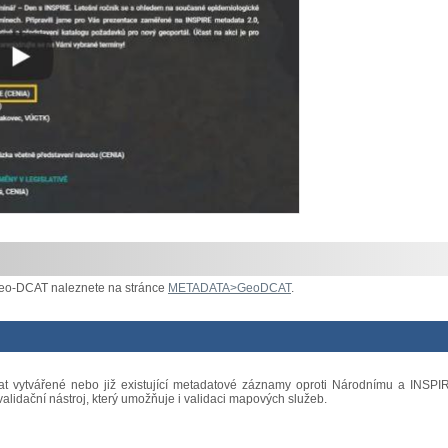
Geo-DCAT naleznete na stránce
METADATA>GeoDCAT
.
vat vytvářené nebo již existující metadatové záznamy oproti Národnímu a INSPI
alidační nástroj, který umožňuje i validaci mapových služeb.