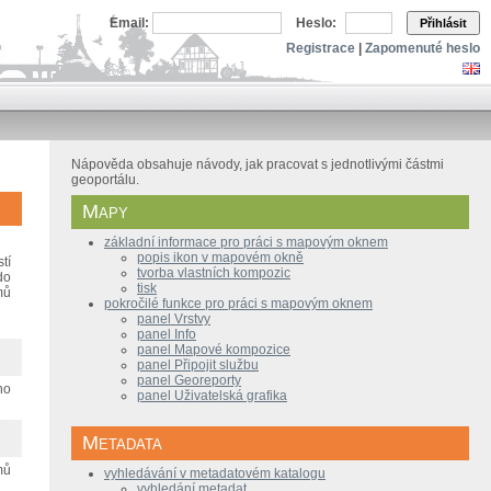
Email:
Heslo:
Přihlásit
Registrace
|
Zapomenuté heslo
Nápověda obsahuje návody, jak pracovat s jednotlivými částmi
geoportálu.
Mapy
základní informace pro práci s mapovým oknem
popis ikon v mapovém okně
tí
tvorba vlastních kompozic
do
tisk
mů
pokročilé funkce pro práci s mapovým oknem
panel Vrstvy
panel Info
panel Mapové kompozice
panel Připojit službu
panel Georeporty
no
panel Uživatelská grafika
Metadata
mů
vyhledávání v metadatovém katalogu
vyhledání metadat