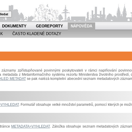
ledat
DOKUMENTY
GEOREPORTY
NÁPOVĚDA
EK
ČASTO KLADENÉ DOTAZY
záznamy zpřístupňované povinnými poskytovateli v rámci naplňování povinnos
a metadata z Metainformačního systému rezortu Ministerstva životního prostředí, 
HLED METADAT
se pak nalézá kompletní abecední seznam metadatových zázna
>VYHLEDAT
. Formulář obsahuje velké množství parametrů, pomocí kterých je mož
stránce
METADATA>VYHLEDAT
. Záložka obsahuje seznam metadatových zázna