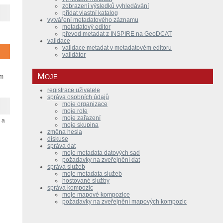
zobrazení výsledků vyhledávání
přidat vlastní katalog
vytváření metadatového záznamu
metadatový editor
převod metadat z INSPIRE na GeoDCAT
validace
validace metadat v metadatovém editoru
validátor
Moje
am
registrace uživatele
správa osobních údajů
moje organizace
moje role
moje zařazení
 a
moje skupina
změna hesla
diskuse
správa dat
moje metadata datových sad
požadavky na zveřejnění dat
správa služeb
moje metadata služeb
hostované služby
správa kompozic
moje mapové kompozice
požadavky na zveřejnění mapových kompozic