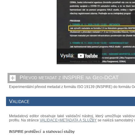
Převod metadat z INSPIRE na Geo-DCAT
Experimentální převod metadat z formátu ISO 19139 (INSPIRE) do formátu 
Validace
Metadatový editor obsahuje také validační nástroj, který umožňuje valido
profilu. Na stránce
VALIDACE>METADATA A SLUŽBY
se nalézá samostatný v
INSPIRE prohlížecí a stahovací služby