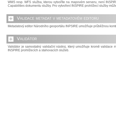
WMS resp. WFS služba, kterou vytvoříte na mapovém serveru, není INSPIRE 
Capabilities dokumentu služby. Pro vytvoření INSPIRE prohlížecí služby může
Validace metadat v metadatovém editoru
Metadatový editor Národního geoportálu INPSIRE umožňuje průběžnou kontro
Validátor
Validátor je samostatný validační nástroj, který umožňuje kromě validace 
INSPIRE prohlížecích a stahovacích služeb.