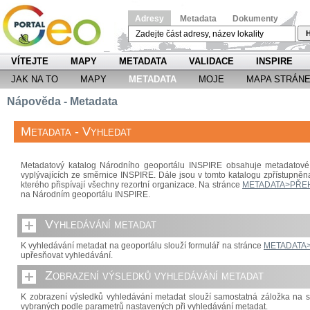
Adresy
Metadata
Dokumenty
H
VÍTEJTE
MAPY
METADATA
VALIDACE
INSPIRE
JAK NA TO
MAPY
METADATA
MOJE
MAPA STRÁN
Nápověda - Metadata
Metadata - Vyhledat
Metadatový katalog Národního geoportálu INSPIRE obsahuje metadatové 
vyplývajících ze směrnice INSPIRE. Dále jsou v tomto katalogu zpřístupněn
kterého přispívají všechny rezortní organizace. Na stránce
METADATA>PŘE
na Národním geoportálu INSPIRE.
Vyhledávání metadat
K vyhledávání metadat na geoportálu slouží formulář na stránce
METADATA
upřesňovat vyhledávání.
Zobrazení výsledků vyhledávání metadat
K zobrazení výsledků vyhledávání metadat slouží samostatná záložka na 
vybraných podle parametrů nastavených při vyhledávání metadat.