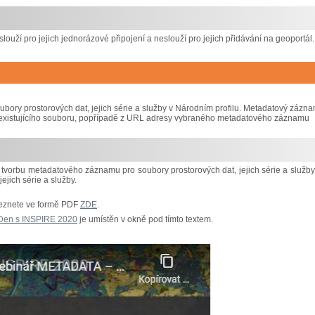
slouží pro jejich jednorázové připojení a neslouží pro jejich přidávání na geoportál.
ry prostorových dat, jejich série a služby v Národním profilu. Metadatový zázn
iž existujícího souboru, popřípadě z URL adresy vybraného metadatového záznamu
tvorbu metadatového záznamu pro soubory prostorových dat, jejich série a služby
jich série a služby.
leznete ve formě PDF
ZDE
.
Den s INSPIRE 2020
je umístěn v okně pod tímto textem.