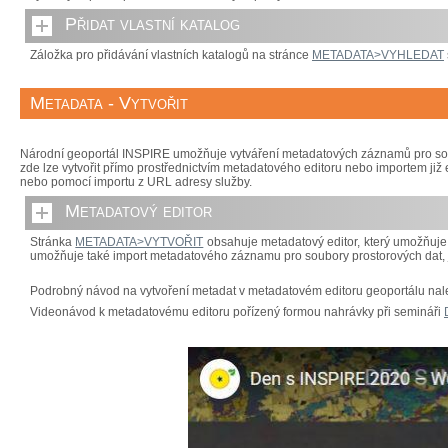
Přidat vlastní katalog
Záložka pro přidávání vlastních katalogů na stránce
METADATA>VYHLEDAT
Metadata - Vytvořit
Národní geoportál INSPIRE umožňuje vytváření metadatových záznamů pro soubo
zde lze vytvořit přímo prostřednictvím metadatového editoru nebo importem j
nebo pomocí importu z URL adresy služby.
Metadatový editor
Stránka
METADATA>VYTVOŘIT
obsahuje metadatový editor, který umožňuje 
umožňuje také import metadatového záznamu pro soubory prostorových dat, je
Podrobný návod na vytvoření metadat v metadatovém editoru geoportálu na
Videonávod k metadatovému editoru pořízený formou nahrávky při semináři