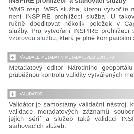
INSPIRE prohlížecí a stahovací služby
WMS resp. WFS služba, kterou vytvoříte 
není INSPIRE prohlížecí služba. U takov
ručně doeditovat několik položek v Cap
služby. Pro vytvoření INSPIRE prohlížecí 
vzorovou službu
, která je plně kompatibiln
Validace metadat v metadatovém editoru
Metadatový editor Národního geoportál
průběžnou kontrolu validity vytvářených me
Validátor
Validátor je samostatný validační nástroj,
validace metadatových záznamů souborů
jejich sérií a služeb také validaci INS
stahovacích služeb.