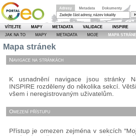
Adresy
Metadata
Dokumenty
H
VÍTEJTE
MAPY
METADATA
VALIDACE
INSPIRE
JAK NA TO
MAPY
METADATA
MOJE
MAPA STRÁN
Mapa stránek
Navigace na stránkách
K usnadnění navigace jsou stránky Ná
INSPIRE rozděleny do několika sekcí. Větši
všem i neregistrovaným uživatelům.
Omezení přístupu
Přístup je omezen zejména v sekcích "Mo