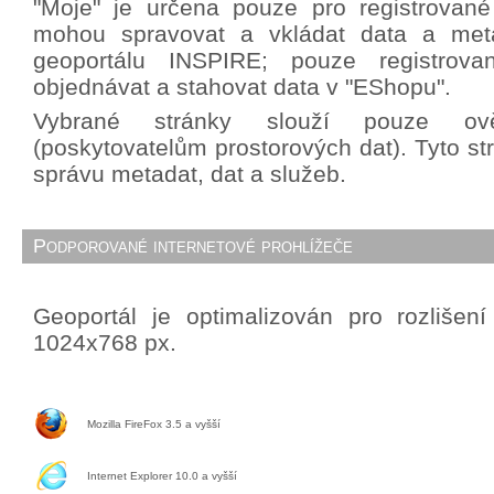
"Moje" je určena pouze pro registrované 
mohou spravovat a vkládat data a met
geoportálu INSPIRE; pouze registrova
objednávat a stahovat data v "EShopu".
Vybrané stránky slouží pouze ově
(poskytovatelům prostorových dat). Tyto st
správu metadat, dat a služeb.
Podporované internetové prohlížeče
Geoportál je optimalizován pro rozlišen
1024x768 px.
Mozilla FireFox 3.5 a vyšší
Internet Explorer 10.0 a vyšší