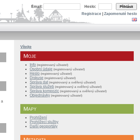
Email:
Heslo:
Přihlásit
Registrace
|
Zapomenuté heslo
Vítejte
Moje
Info
(registrovaný uživatel)
Osobní údaje
(registrovaný uživatel)
Heslo
(registrovaný uživatel)
Diskuse
(registrovaný uživatel)
Správa dat
(registrovaný a ověřený
uživatel
)
Správa služeb
(
registrovaný a
ověřený
uživatel
)
Správa kompozic
(
registrovaný a
ověřený
uživatel
)
Objednávky
(registrovaný uživatel)
 a
Mapy
Prohlížení
Prohlížecí služby
Další geoportály
Metadata