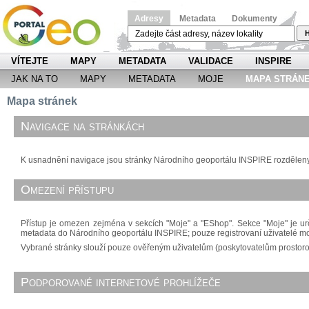
Adresy
Metadata
Dokumenty
H
VÍTEJTE
MAPY
METADATA
VALIDACE
INSPIRE
JAK NA TO
MAPY
METADATA
MOJE
MAPA STRÁN
Mapa stránek
Navigace na stránkách
K usnadnění navigace jsou stránky Národního geoportálu INSPIRE rozděleny d
Omezení přístupu
Přístup je omezen zejména v sekcích "Moje" a "EShop". Sekce "Moje" je urč
metadata do Národního geoportálu INSPIRE; pouze registrovaní uživatelé m
Vybrané stránky slouží pouze ověřeným uživatelům (poskytovatelům prostorový
Podporované internetové prohlížeče