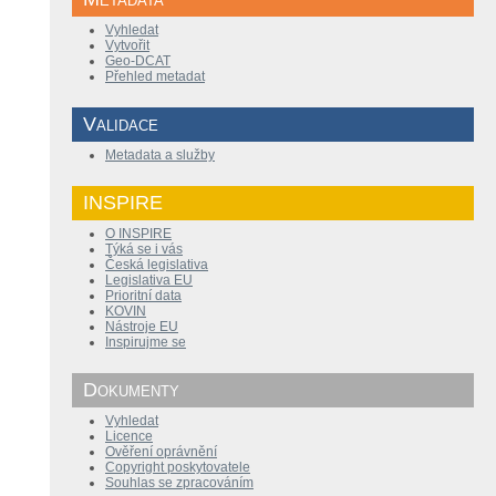
Vyhledat
Vytvořit
Geo-DCAT
Přehled metadat
Validace
Metadata a služby
INSPIRE
O INSPIRE
Týká se i vás
Česká legislativa
Legislativa EU
Prioritní data
KOVIN
Nástroje EU
Inspirujme se
Dokumenty
Vyhledat
Licence
Ověření oprávnění
Copyright poskytovatele
Souhlas se zpracováním