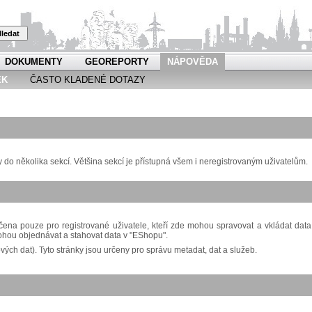
ledat
DOKUMENTY
GEOREPORTY
NÁPOVĚDA
EK
ČASTO KLADENÉ DOTAZY
o několika sekcí. Většina sekcí je přístupná všem i neregistrovaným uživatelům.
ena pouze pro registrované uživatele, kteří zde mohou spravovat a vkládat data
ohou objednávat a stahovat data v "EShopu".
ch dat). Tyto stránky jsou určeny pro správu metadat, dat a služeb.