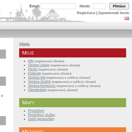
Email:
Heslo:
Přihlásit
Registrace
|
Zapomenuté heslo
Vítejte
Moje
Info
(registrovaný uživatel)
Osobní údaje
(registrovaný uživatel)
Heslo
(registrovaný uživatel)
Diskuse
(registrovaný uživatel)
Správa dat
(registrovaný a ověřený
uživatel
)
Správa služeb
(
registrovaný a
ověřený
uživatel
)
Správa kompozic
(
registrovaný a
ověřený
uživatel
)
Objednávky
(registrovaný uživatel)
 a
Mapy
Prohlížení
Prohlížecí služby
Další geoportály
Metadata