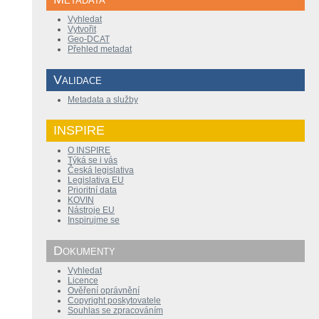
Vyhledat
Vytvořit
Geo-DCAT
Přehled metadat
Validace
Metadata a služby
INSPIRE
O INSPIRE
Týká se i vás
Česká legislativa
Legislativa EU
Prioritní data
KOVIN
Nástroje EU
Inspirujme se
Dokumenty
Vyhledat
Licence
Ověření oprávnění
Copyright poskytovatele
Souhlas se zpracováním