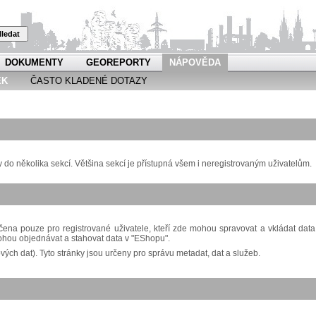
ledat
DOKUMENTY
GEOREPORTY
NÁPOVĚDA
EK
ČASTO KLADENÉ DOTAZY
o několika sekcí. Většina sekcí je přístupná všem i neregistrovaným uživatelům.
ena pouze pro registrované uživatele, kteří zde mohou spravovat a vkládat data
ohou objednávat a stahovat data v "EShopu".
ch dat). Tyto stránky jsou určeny pro správu metadat, dat a služeb.