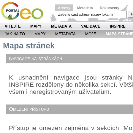
Adresy
Metadata
Dokumenty
H
VÍTEJTE
MAPY
METADATA
VALIDACE
INSPIRE
JAK NA TO
MAPY
METADATA
MOJE
MAPA STRÁN
Mapa stránek
Navigace na stránkách
K usnadnění navigace jsou stránky Ná
INSPIRE rozděleny do několika sekcí. Větši
všem i neregistrovaným uživatelům.
Omezení přístupu
Přístup je omezen zejména v sekcích "Mo