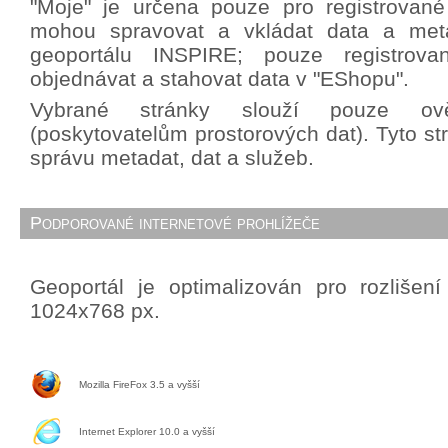
"Moje" je určena pouze pro registrované 
mohou spravovat a vkládat data a met
geoportálu INSPIRE; pouze registrova
objednávat a stahovat data v "EShopu".
Vybrané stránky slouží pouze ově
(poskytovatelům prostorových dat). Tyto st
správu metadat, dat a služeb.
Podporované internetové prohlížeče
Geoportál je optimalizován pro rozlišen
1024x768 px.
Mozilla FireFox 3.5 a vyšší
Internet Explorer 10.0 a vyšší