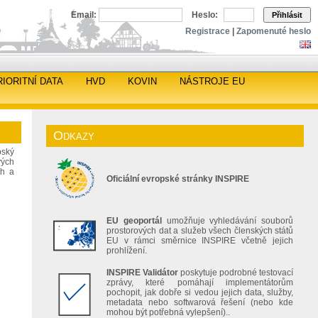
Email:
Heslo:
Přihlásit
Registrace
|
Zapomenuté heslo
RIORITNÍ DATA
HVD
KOVIN
NÁSTROJE EU
Odkazy
pský
vých
ch a
Oficiální evropské stránky INSPIRE
EU geoportál
umožňuje vyhledávání souborů
prostorových dat a služeb všech členských států
EU v rámci směrnice INSPIRE včetně jejich
prohlížení.
INSPIRE Validátor
poskytuje podrobné testovací
zprávy, které pomáhají implementátorům
pochopit, jak dobře si vedou jejich data, služby,
metadata nebo softwarová řešení (nebo kde
mohou být potřebná vylepšení)..