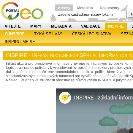
Adresy
Metadata
Dokumenty
H
VÍTEJTE
MAPY
METADATA
VALIDACE
INSPIRE
O INSPIRE
TÝKÁ SE I VÁS
ČESKÁ LEGISLATIVA
SEZN
INSPIRUJME SE
INSPIRE - INfrastructure for SPatial InfoRmation i
Infrastruktura pro prostorové informace v Evropě je iniciativou Evropské ko
legislativní rámec potřebný k vybudování evropské infrastruktury prostorových 
dat zejména k podpoře environmentálních politik a politik, které životní p
standardizovaných prostorových informací pro vytváření a uplatňování politik S
Následující video ve stručnosti představuje důvod vzniku INSPIRE a jakých dat 