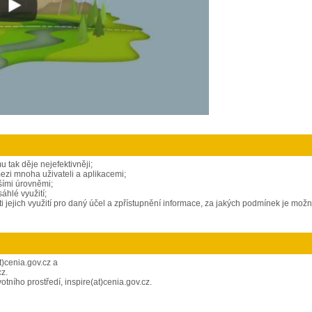
 tak děje nejefektivněji;
ezi mnoha uživateli a aplikacemi;
lšími úrovněmi;
hlé využití;
jejich využití pro daný účel a zpřístupnění informace, za jakých podmínek je možn
t)cenia.gov.cz a
cz.
tního prostředí, inspire(at)cenia.gov.cz
.