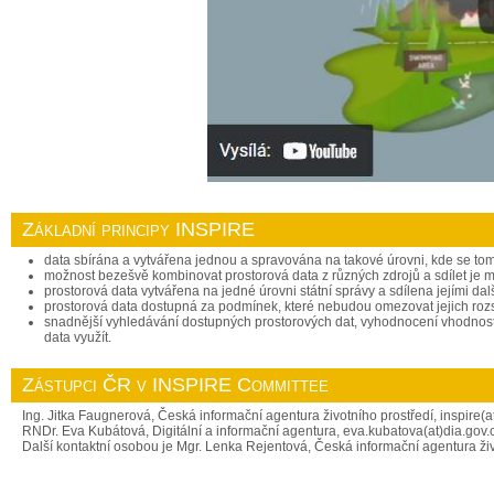
Základní principy INSPIRE
data sbírána a vytvářena jednou a spravována na takové úrovni, kde se tomu
možnost bezešvě kombinovat prostorová data z různých zdrojů a sdílet je m
prostorová data vytvářena na jedné úrovni státní správy a sdílena jejími da
prostorová data dostupná za podmínek, které nebudou omezovat jejich rozsá
snadnější vyhledávání dostupných prostorových dat, vyhodnocení vhodnosti 
data využít.
Zástupci ČR v INSPIRE Committee
Ing. Jitka Faugnerová, Česká informační agentura životního prostředí, inspire(a
RNDr. Eva Kubátová, Digitální a informační agentura, eva.kubatova(at)dia.gov.
Další kontaktní osobou je Mgr. Lenka Rejentová, Česká informační agentura živo