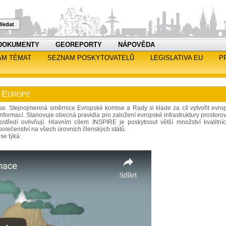
ledat
DOKUMENTY
GEOREPORTY
NÁPOVĚDA
AM TÉMAT
SEZNAM POSKYTOVATELŮ
LEGISLATIVA EU
P
n Europe
mise. Stejnojmenná směrnice Evropské komise a Rady si klade za cíl vytvořit evro
informací. Stanovuje obecná pravidla pro založení evropské infrastruktury prostoro
rostředí ovlivňují. Hlavním cílem INSPIRE je poskytnout větší množství kvalitní
polečenství na všech úrovních členských států.
se týká: