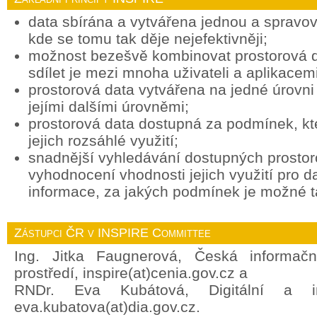
data sbírána a vytvářena jednou a spravov
kde se tomu tak děje nejefektivněji;
možnost bezešvě kombinovat prostorová d
sdílet je mezi mnoha uživateli a aplikacemi
prostorová data vytvářena na jedné úrovni 
jejími dalšími úrovněmi;
prostorová data dostupná za podmínek, k
jejich rozsáhlé využití;
snadnější vyhledávání dostupných prostor
vyhodnocení vhodnosti jejich využití pro d
informace, za jakých podmínek je možné ta
Zástupci ČR v INSPIRE Committee
Ing. Jitka Faugnerová, Česká informačn
prostředí, inspire(at)cenia.gov.cz a
RNDr. Eva Kubátová, Digitální a in
eva.kubatova(at)dia.gov.cz.