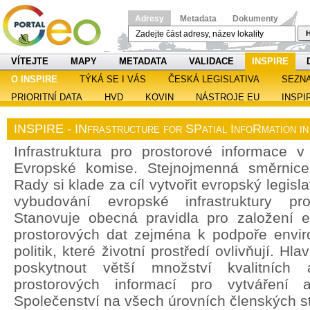
Adresy
Metadata
Dokumenty
H
VÍTEJTE
MAPY
METADATA
VALIDACE
INSPIRE
O INSPIRE
TÝKÁ SE I VÁS
ČESKÁ LEGISLATIVA
SEZN
PRIORITNÍ DATA
HVD
KOVIN
NÁSTROJE EU
INSPI
INSPIRE - INfrastructure for SPatial InfoRmation i
Infrastruktura pro prostorové informace v 
Evropské komise. Stejnojmenná směrnic
Rady si klade za cíl vytvořit evropský legisl
vybudování evropské infrastruktury pro
Stanovuje obecná pravidla pro založení ev
prostorových dat zejména k podpoře enviro
politik, které životní prostředí ovlivňují. H
poskytnout větší množství kvalitních 
prostorových informací pro vytváření a
Společenství na všech úrovních členských st