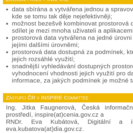
data sbírána a vytvářena jednou a spravov
kde se tomu tak děje nejefektivněji;
možnost bezešvě kombinovat prostorová d
sdílet je mezi mnoha uživateli a aplikacemi
prostorová data vytvářena na jedné úrovni 
jejími dalšími úrovněmi;
prostorová data dostupná za podmínek, k
jejich rozsáhlé využití;
snadnější vyhledávání dostupných prostor
vyhodnocení vhodnosti jejich využití pro d
informace, za jakých podmínek je možné ta
Zástupci ČR v INSPIRE Committee
Ing. Jitka Faugnerová, Česká informačn
prostředí, inspire(at)cenia.gov.cz a
RNDr. Eva Kubátová, Digitální a in
eva.kubatova(at)dia.gov.cz.