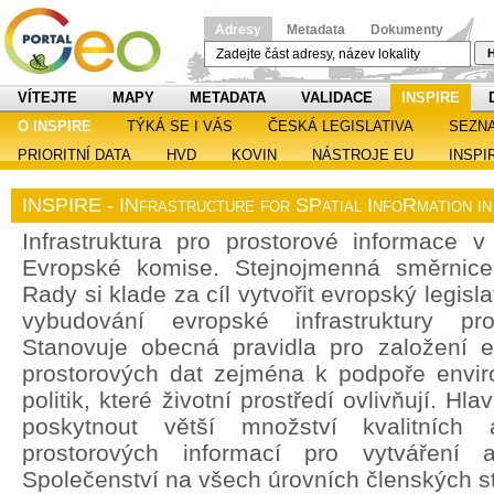
Adresy
Metadata
Dokumenty
H
VÍTEJTE
MAPY
METADATA
VALIDACE
INSPIRE
O INSPIRE
TÝKÁ SE I VÁS
ČESKÁ LEGISLATIVA
SEZN
PRIORITNÍ DATA
HVD
KOVIN
NÁSTROJE EU
INSPI
INSPIRE - INfrastructure for SPatial InfoRmation i
Infrastruktura pro prostorové informace v 
Evropské komise. Stejnojmenná směrnic
Rady si klade za cíl vytvořit evropský legisl
vybudování evropské infrastruktury pro
Stanovuje obecná pravidla pro založení ev
prostorových dat zejména k podpoře enviro
politik, které životní prostředí ovlivňují. H
poskytnout větší množství kvalitních 
prostorových informací pro vytváření a
Společenství na všech úrovních členských st