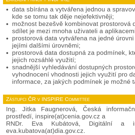
data sbírána a vytvářena jednou a spravov
kde se tomu tak děje nejefektivněji;
možnost bezešvě kombinovat prostorová d
sdílet je mezi mnoha uživateli a aplikacemi
prostorová data vytvářena na jedné úrovni 
jejími dalšími úrovněmi;
prostorová data dostupná za podmínek, k
jejich rozsáhlé využití;
snadnější vyhledávání dostupných prostor
vyhodnocení vhodnosti jejich využití pro d
informace, za jakých podmínek je možné ta
Zástupci ČR v INSPIRE Committee
Ing. Jitka Faugnerová, Česká informačn
prostředí, inspire(at)cenia.gov.cz a
RNDr. Eva Kubátová, Digitální a in
eva.kubatova(at)dia.gov.cz.