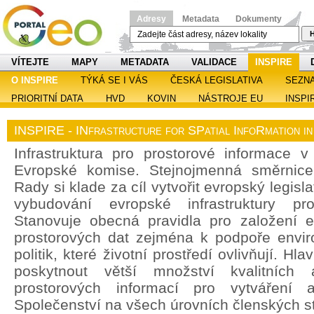
Adresy
Metadata
Dokumenty
H
VÍTEJTE
MAPY
METADATA
VALIDACE
INSPIRE
O INSPIRE
TÝKÁ SE I VÁS
ČESKÁ LEGISLATIVA
SEZN
PRIORITNÍ DATA
HVD
KOVIN
NÁSTROJE EU
INSPI
INSPIRE - INfrastructure for SPatial InfoRmation i
Infrastruktura pro prostorové informace v 
Evropské komise. Stejnojmenná směrnic
Rady si klade za cíl vytvořit evropský legisl
vybudování evropské infrastruktury pro
Stanovuje obecná pravidla pro založení ev
prostorových dat zejména k podpoře enviro
politik, které životní prostředí ovlivňují. H
poskytnout větší množství kvalitních 
prostorových informací pro vytváření a
Společenství na všech úrovních členských st