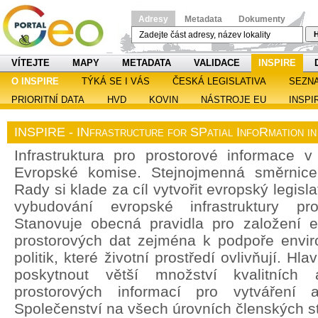
Adresy
Metadata
Dokumenty
H
VÍTEJTE
MAPY
METADATA
VALIDACE
INSPIRE
O INSPIRE
TÝKÁ SE I VÁS
ČESKÁ LEGISLATIVA
SEZN
PRIORITNÍ DATA
HVD
KOVIN
NÁSTROJE EU
INSPI
INSPIRE - INfrastructure for SPatial InfoRmation i
Infrastruktura pro prostorové informace v 
Evropské komise. Stejnojmenná směrnic
Rady si klade za cíl vytvořit evropský legisl
vybudování evropské infrastruktury pro
Stanovuje obecná pravidla pro založení ev
prostorových dat zejména k podpoře enviro
politik, které životní prostředí ovlivňují. H
poskytnout větší množství kvalitních 
prostorových informací pro vytváření a
Společenství na všech úrovních členských st