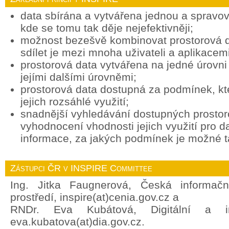
data sbírána a vytvářena jednou a spravov
kde se tomu tak děje nejefektivněji;
možnost bezešvě kombinovat prostorová d
sdílet je mezi mnoha uživateli a aplikacemi
prostorová data vytvářena na jedné úrovni 
jejími dalšími úrovněmi;
prostorová data dostupná za podmínek, k
jejich rozsáhlé využití;
snadnější vyhledávání dostupných prostor
vyhodnocení vhodnosti jejich využití pro d
informace, za jakých podmínek je možné ta
Zástupci ČR v INSPIRE Committee
Ing. Jitka Faugnerová, Česká informačn
prostředí, inspire(at)cenia.gov.cz a
RNDr. Eva Kubátová, Digitální a in
eva.kubatova(at)dia.gov.cz.