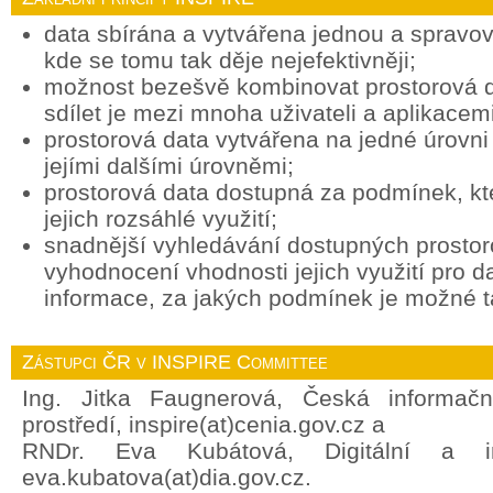
data sbírána a vytvářena jednou a spravov
kde se tomu tak děje nejefektivněji;
možnost bezešvě kombinovat prostorová d
sdílet je mezi mnoha uživateli a aplikacemi
prostorová data vytvářena na jedné úrovni 
jejími dalšími úrovněmi;
prostorová data dostupná za podmínek, k
jejich rozsáhlé využití;
snadnější vyhledávání dostupných prostor
vyhodnocení vhodnosti jejich využití pro d
informace, za jakých podmínek je možné ta
Zástupci ČR v INSPIRE Committee
Ing. Jitka Faugnerová, Česká informačn
prostředí, inspire(at)cenia.gov.cz a
RNDr. Eva Kubátová, Digitální a in
eva.kubatova(at)dia.gov.cz.