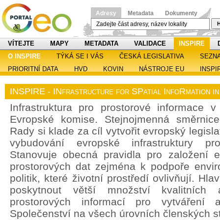
Adresy
Metadata
Dokumenty
H
VÍTEJTE
MAPY
METADATA
VALIDACE
INSPIRE
O INSPIRE
TÝKÁ SE I VÁS
ČESKÁ LEGISLATIVA
SEZN
PRIORITNÍ DATA
HVD
KOVIN
NÁSTROJE EU
INSPI
INSPIRE - INfrastructure for SPatial InfoRmation i
Infrastruktura pro prostorové informace v 
Evropské komise. Stejnojmenná směrnic
Rady si klade za cíl vytvořit evropský legisl
vybudování evropské infrastruktury pro
Stanovuje obecná pravidla pro založení ev
prostorových dat zejména k podpoře enviro
politik, které životní prostředí ovlivňují. H
poskytnout větší množství kvalitních 
prostorových informací pro vytváření a
Společenství na všech úrovních členských st